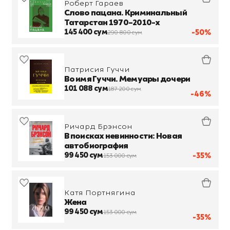
Роберт Гараев
Слово пацана. Криминальный
Татарстан 1970–2010-х
145 400 сум
-50%
290 800 сум
Патрисия Гуччи
Во имя Гуччи. Мемуары дочери
101 088 сум
187 200 сум
-46%
Ричард Брэнсон
В поисках невинности: Новая
автобиография
99 450 сум
-35%
153 000 сум
Катя Портнягина
Жена
99 450 сум
153 000 сум
-35%