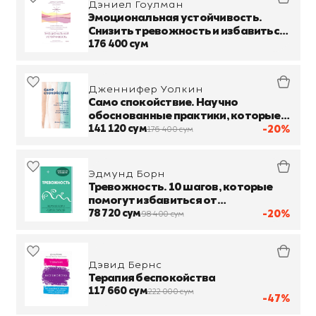
Дэниел Гоулман
Эмоциональная устойчивость.
Снизить тревожность и избавиться
от навязчивых мыслей с помощью
176 400 сум
медитации
Дженнифер Уолкин
Само спокойствие. Научно
обоснованные практики, которые
помогут справиться с напряжением
141 120 сум
-20%
176 400 сум
Эдмунд Борн
Тревожность. 10 шагов, которые
помогут избавиться от
беспокойства
78 720 сум
-20%
98 400 сум
Дэвид Бернс
Терапия беспокойства
117 660 сум
222 000 сум
-47%