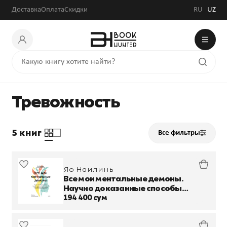
Доставка
Оплата
Скидки
RU
UZ
Тревожность
5 книг
Все фильтры
Яо Наилинь
Все мои ментальные демоны.
Научно доказанные способы
борьбы с депрессией, бессонницей,
194 400 сум
СДВГ, тревожным, биполярным и
другими расст