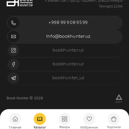
Узбекистан, город Ташкент, улица Амира
Темура 129А
+998 99 908 95 99
info@bookhunter.uz
bookhunter.uz
bookhunter.uz
bookhunter_uz
Book Hunter © 2026
Жанры
Корзина
Главная
Каталог
Избранное