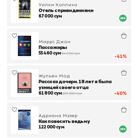
Уилки Коллинз
Отель с привидениями
67 000 сум
Маррс Джон
Пассажиры
55 460 сум
94 000 сум
-41%
Жульен Мод
Рассказ дочери. 18 лет я была
узницей своего отца
61 800 сум
-40%
103 000 сум
Адриана Мэзер
Как повесить ведьму
122 000 сум