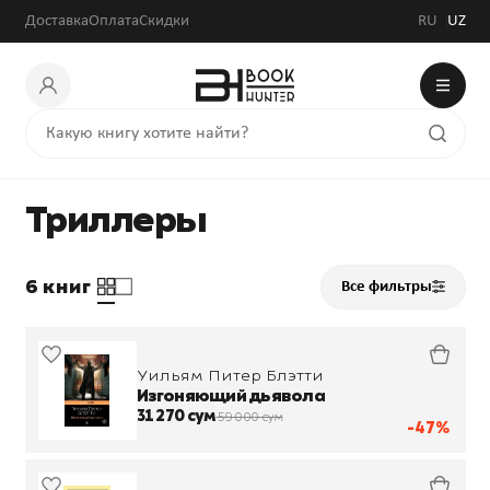
Доставка
Оплата
Скидки
RU
UZ
Триллеры
6 книг
Все фильтры
Уильям Питер Блэтти
Изгоняющий дьявола
31 270 сум
59 000 сум
-47%