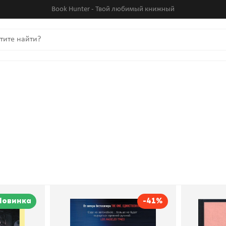
Book Hunter - Твой любимый книжный
Новинка
-41%
ениями
Пассажиры
Рассказ