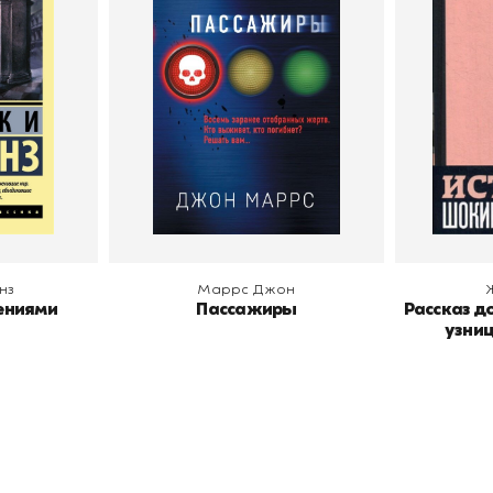
была 
илки Коллинз
Автор
Маррс Джон
АСТ
Издательство
Эксмо
Автор
В корзину
В
нз
Маррс Джон
ениями
Пассажиры
Рассказ до
узниц