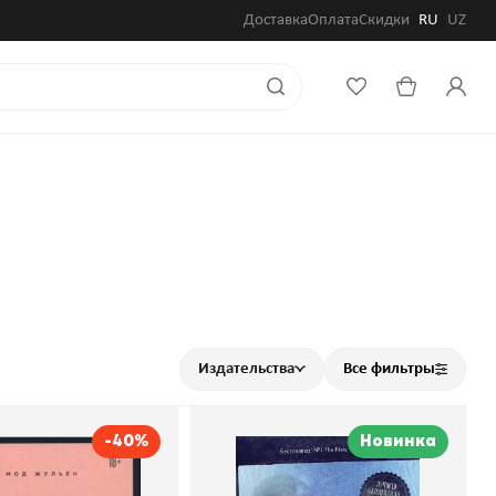
Доставка
Оплата
Скидки
RU
UZ
Издательства
Все фильтры
-40%
Новинка
 дочери. 18 лет я
Как повесить ведьму