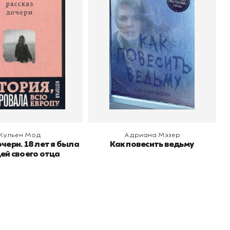
узницей своего
Автор
Адриана Мэзер
Издательство
CLEVER
отца
Жульен Мод
 корзину
В корзину
Жульен Мод
Адриана Мэзер
чери. 18 лет я была
Как повесить ведьму
ей своего отца