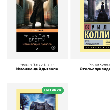
Автор
Уильям Питер Блэтти
Автор
У
Издательство
Эксмо
Издательство
В корзину
В корзину
Уильям Питер Блэтти
Уилки Колли
Изгоняющий дьявола
Отель с привид
Новинка
Призрак дома на холме
Автор
Ширли Джексон
Издательство
АСТ