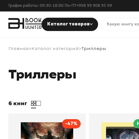
График работы: 09:30-18:00 Пн-ПТ
+998 99 908 95 99
Каталог товаров
Главная
Каталог категорий
Триллеры
Триллеры
6 книг
-47%
Изгоняющий дьявола
Отель с привид