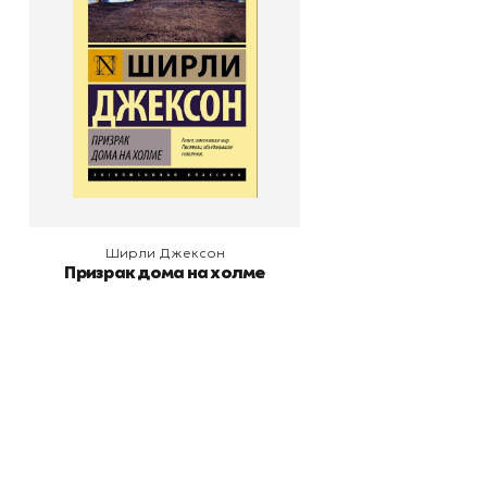
В корзину
Ширли Джексон
Призрак дома на холме
Книжный
П
Каталог товаров
Л