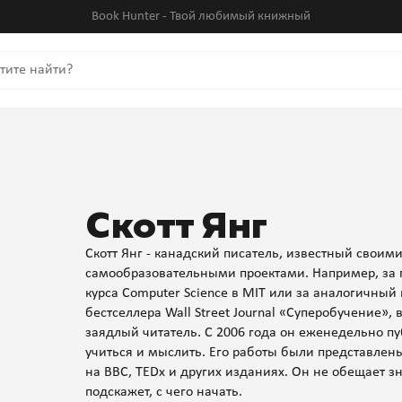
Book Hunter - Твой любимый книжный
Скотт Янг
Скотт Янг - канадский писатель, известный свои
самообразовательными проектами. Например, за 
курса Computer Science в MIT или за аналогичный
бестселлера Wall Street Journal «Суперобучение»,
заядлый читатель. С 2006 года он еженедельно п
учиться и мыслить. Его работы были представлены в 
на BBC, TEDx и других изданиях. Он не обещает зн
подскажет, с чего начать.