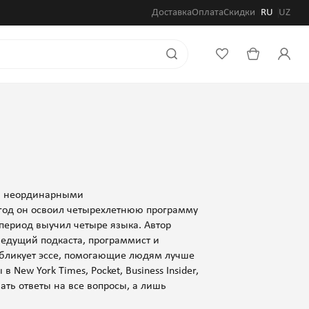
Доставка
Оплата
Скидки
RU
UZ
ми неординарными
год он освоил четырехлетнюю программу
 период выучил четыре языка. Автор
 ведущий подкаста, программист и
убликует эссе, помогающие людям лучше
New York Times, Pocket, Business Insider,
ать ответы на все вопросы, а лишь