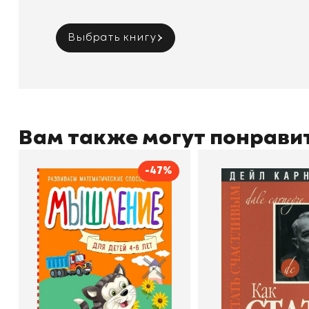
Выбрать книгу
Вам также могут понрави
-47%
Мышление
Как стать счас
Автор
Светлана Шкляревская
Автор
Издательство
Эксмодетство
Издательство
По