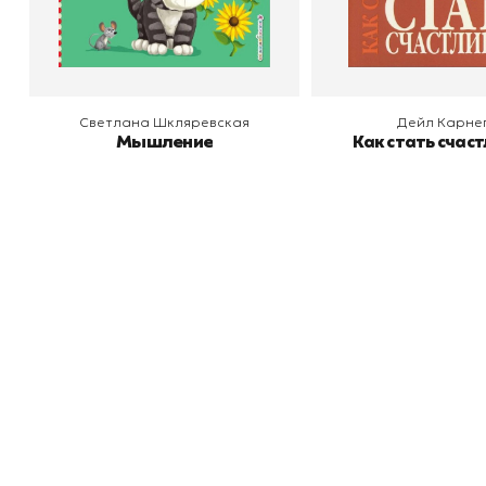
В корзину
В корзину
Светлана Шкляревская
Дейл Карне
Мышление
Как стать счас
Книжный
П