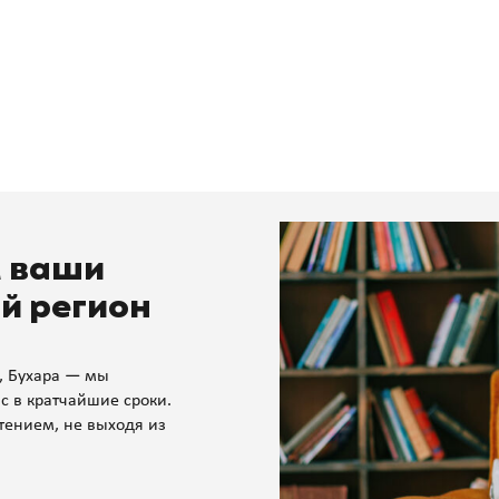
м ваши
й регион
, Бухара — мы
с в кратчайшие сроки.
тением, не выходя из