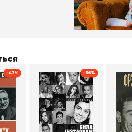
ться
-47%
-36%
тливым
Сила Instagram. Простой
Как с
путь к миллиону
счастл
Дейл Карнеги
пурри, Минск
подписчиков
Автор
Петр Плосков
Автор
Издательство
Бомбора
Издательств