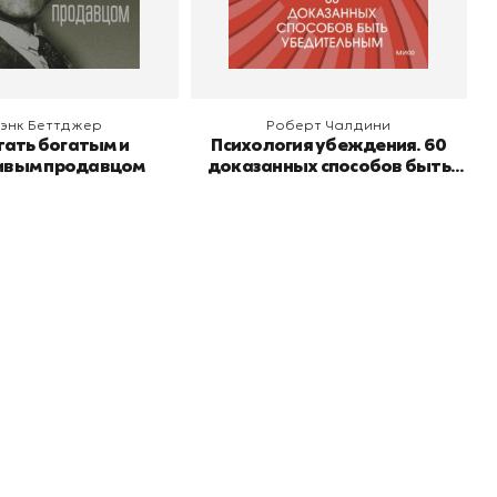
 корзину
В корзину
энк Беттджер
Роберт Чалдини
тать богатым и
Психология убеждения. 60
ивым продавцом
доказанных способов быть
убедительным