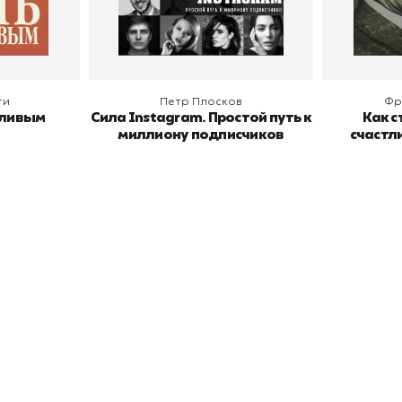
В корзину
В
ги
Петр Плосков
Фр
тливым
Сила Instagram. Простой путь к
Как с
миллиону подписчиков
счастл
окупателям
Подборки
Витрина