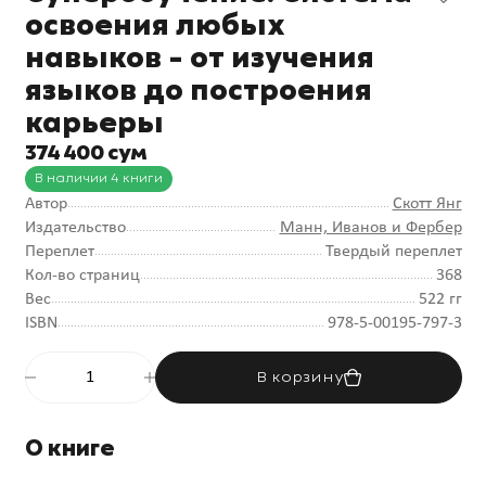
освоения любых
навыков - от изучения
языков до построения
карьеры
374 400 сум
В наличии 4 книги
Автор
Скотт Янг
Издательство
Манн, Иванов и Фербер
Переплет
Твердый переплет
Кол-во страниц
368
Вес
522 гг
ISBN
978-5-00195-797-3
В корзину
О книге