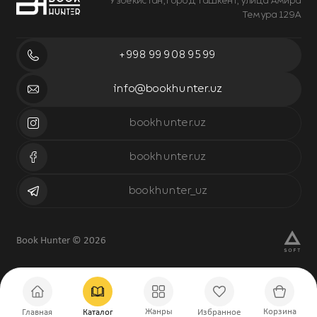
Узбекистан, город Ташкент, улица Амира
Темура 129А
+998 99 908 95 99
info@bookhunter.uz
bookhunter.uz
bookhunter.uz
bookhunter_uz
Book Hunter © 2026
Жанры
Корзина
Главная
Каталог
Избранное