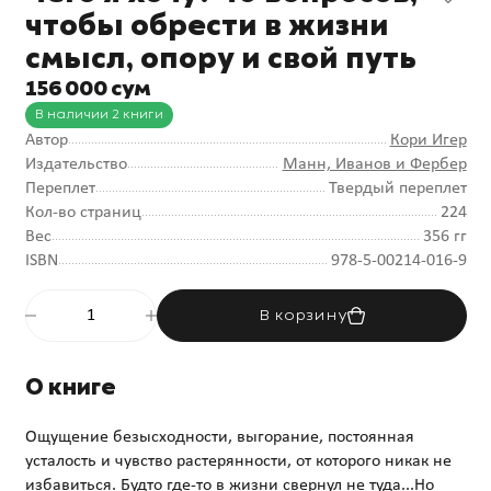
чтобы обрести в жизни
смысл, опору и свой путь
156 000 сум
В наличии 2 книги
Автор
Кори Игер
Издательство
Манн, Иванов и Фербер
Переплет
Твердый переплет
Кол-во страниц
224
Вес
356 гг
ISBN
978-5-00214-016-9
В корзину
О книге
Ощущение безысходности, выгорание, постоянная
усталость и чувство растерянности, от которого никак не
избавиться. Будто где-то в жизни свернул не туда...Но