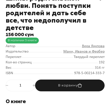
любви. Понять поступки
родителей и дать себе
все, что недополучил в
детстве
156 000 сум
В наличии 3 книги
Автор
Вера Якупова
Издательство
Манн, Иванов и Фербер
Переплет
Твердый переплет
Кол-во страниц
192
Вес
314 гг
ISBN
978-5-00214-333-7
В корзину
О книге