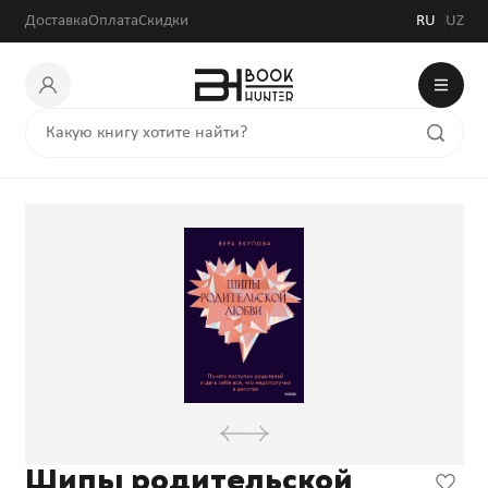
Доставка
Оплата
Скидки
RU
UZ
Шипы родительской