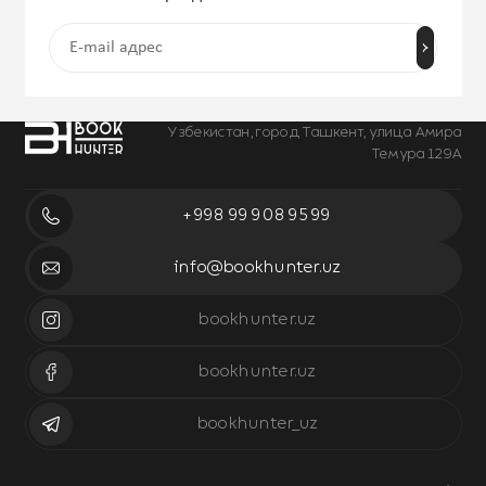
Узбекистан, город Ташкент, улица Амира
Темура 129А
+998 99 908 95 99
info@bookhunter.uz
bookhunter.uz
bookhunter.uz
bookhunter_uz