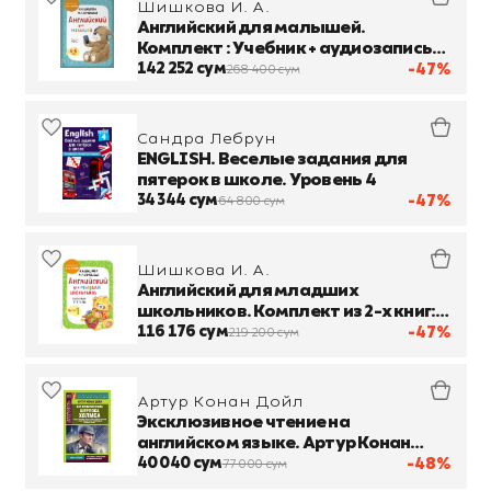
Шишкова И. А.
Английский для малышей.
Комплект : Учебник + аудиозапись
по QR-коду, и рабочая тетрадь
142 252 сум
-47%
268 400 сум
Сандра Лебрун
ENGLISH. Веселые задания для
пятерок в школе. Уровень 4
34 344 сум
-47%
64 800 сум
Шишкова И. А.
Английский для младших
школьников. Комплект из 2-х книг:
рабочая тетрадь, части 1-2
116 176 сум
-47%
219 200 сум
Артур Конан Дойл
Эксклюзивное чтение на
английском языке. Артур Конан
Дойл. Все приключения Шерлока
40 040 сум
-48%
77 000 сум
Холмса