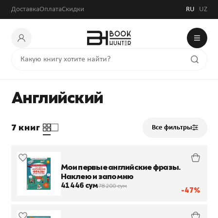
Доставка
Оплата
Скидки
RU
UZ
Английский
7 книг
Все фильтры
Мои первые английские фразы.
Наклею и запомню
41 446 сум
78 200 сум
-47%