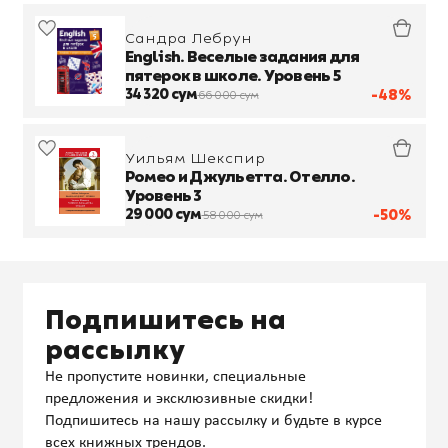
Сандра Лебрун
English. Веселые задания для
пятерок в школе. Уровень 5
34 320 сум
-48%
66 000 сум
Уильям Шекспир
Ромео и Джульетта. Отелло.
Уровень 3
29 000 сум
-50%
58 000 сум
Подпишитесь на
рассылку
Не пропустите новинки, специальные
предложения и эксклюзивные скидки!
Подпишитесь на нашу рассылку и будьте в курсе
всех книжных трендов.