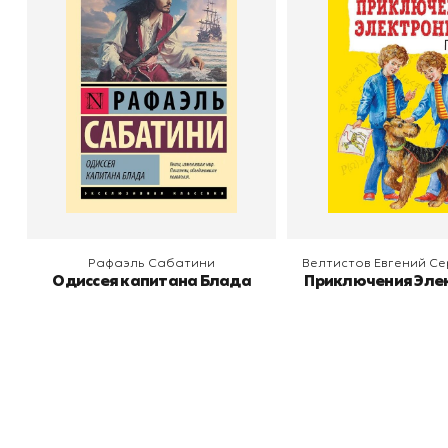
Электрони
Автор
Рафаэль Сабатини
Издательство
АСТ
Автор
Велти
Издательство
В корзину
В корзину
Рафаэль Сабатини
Велтистов Евгений С
Одиссея капитана Блада
Приключения Эле