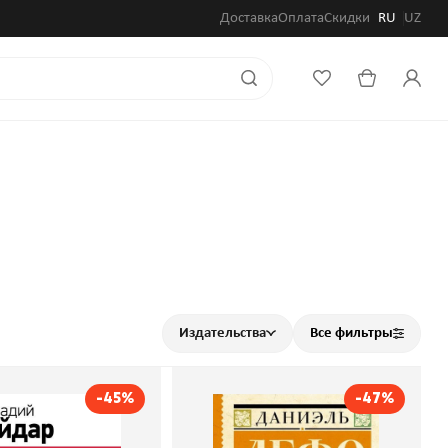
Доставка
Оплата
Скидки
RU
UZ
Издательства
Все фильтры
-45%
-47%
 и его команда
Робинзон Крузо