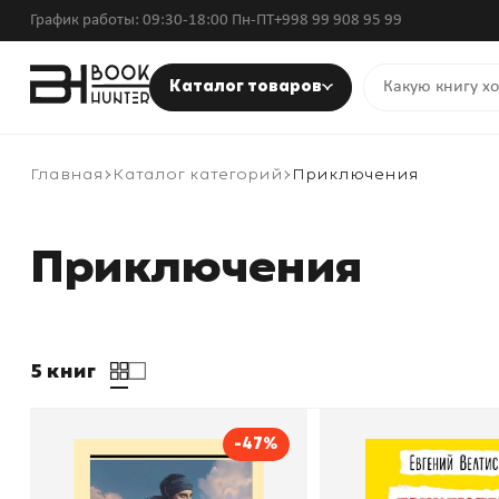
График работы: 09:30-18:00 Пн-ПТ
+998 99 908 95 99
Каталог товаров
Главная
Каталог категорий
Приключения
Приключения
5 книг
-47%
Одиссея капитана Блада
Приключен