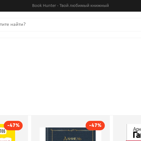
Book Hunter - Твой любимый книжный
-47%
-47%
ия
Робинзон Крузо
Тимур