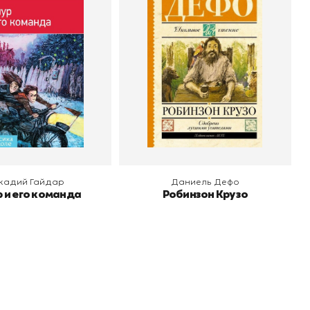
Аркадий Гайдар
Автор
Даниель Дефо
о
Эксмо
Издательство
АСТ
 корзину
В корзину
кадий Гайдар
Даниель Дефо
 и его команда
Робинзон Крузо