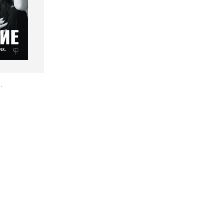
.
окупателям
Подборки
Витрина
ичный кабинет
"Просто о сложном"
Book Hunt
оставка
"Магия Сказок"
Хиты про
плата
"Волшебный мир комиксов"
Новинки
кидки
"Новое поступление"
Скидки