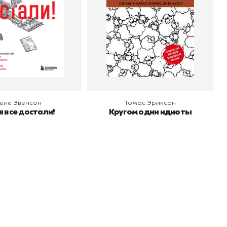
 корзину
В корзину
ене Эвенсон
Томас Эриксон
 все достали!
Кругом одни идиоты