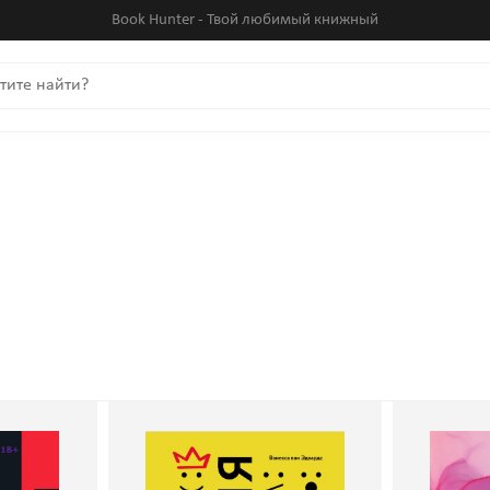
Book Hunter - Твой любимый книжный
вать с
Наука общения. Как
Нет э