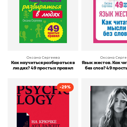
В корзину
В корзину
Оксана Сергеева
Оксана Серге
Как научиться разбираться в
Язык жестов. Как ч
людях? 49 простых правил
без слов? 49 прос
-29%
На крючке
Бывшие
Автор
Ауд Далсегг
Автор
Издательство
Альпина Паблишер
Издательство