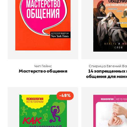
Издательство
магия сло
В корзину
В корзину
Чип Гейнс
Спирица Евгений В
Мастерство общения
14 запрещенных
общения для ман
Власть и маги
-48%
Как научиться
Язык жестов. Ка
разбираться в людях? 49
мысли без сло
простых правил
простых пр
Автор
Оксана Сергеева
Автор
Окс
Издательство
Эксмо
Издательство