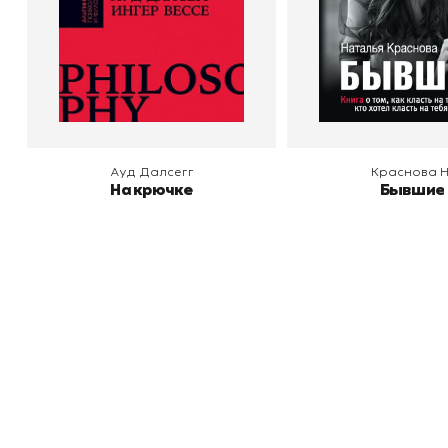
В корзину
В корзину
Ауд Далсегг
Краснова Н
На крючке
Бывшие
Книжный
П
Каталог товаров
Л
О магазине
Д
Узбекистан, город Ташкент, улица
Отзывы
О
Амира Темура 129А
Контакты
С