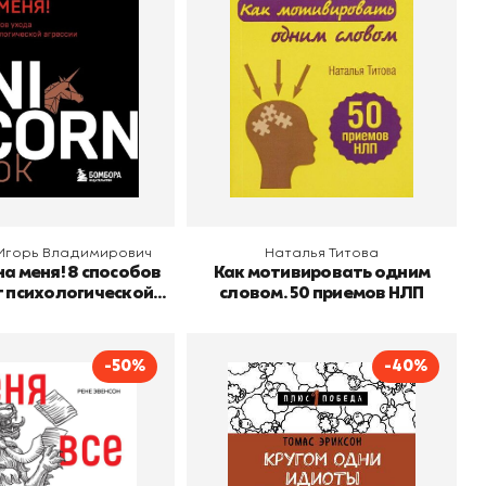
о
Владимирович
Бомбора
Издательство
Эксмо
агрессии
 корзину
В корзину
Игорь Владимирович
Наталья Титова
на меня! 8 способов
Как мотивировать одним
т психологической
словом. 50 приемов НЛП
агрессии
-50%
-40%
 все достали!
Кругом одни идиоты
Рене Эвенсон
Автор
Томас Эриксон
о
Бомбора
Издательство
Бомбора