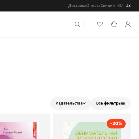
Доставка
Оплата
Скидки
RU
UZ
Издательства
Все фильтры
-20%
моциональному
Обнимательная