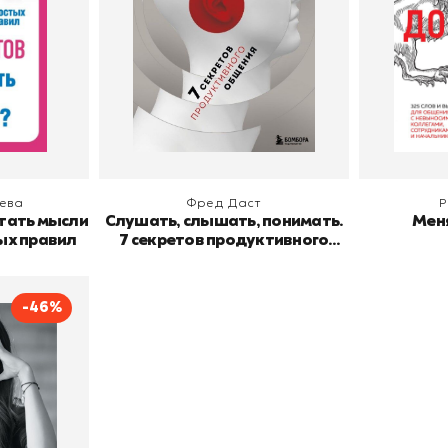
В корзину
В
ева
Фред Даст
Р
итать мысли
Слушать, слышать, понимать.
Меня
тых правил
7 секретов продуктивного
общения
-46%
Краснова Н.
АСТ