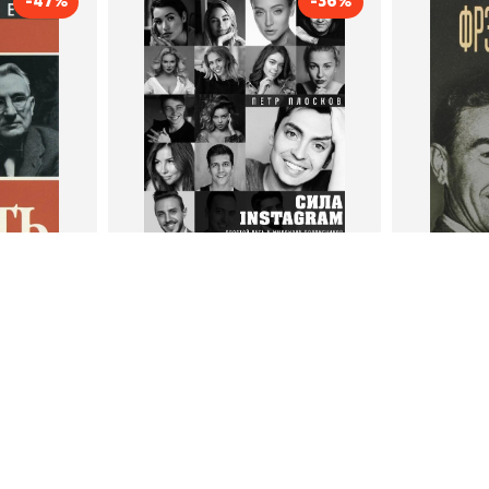
-47%
-36%
тливым
Сила Instagram. Простой
Как с
путь к миллиону
счастл
Дейл Карнеги
пурри, Минск
подписчиков
Автор
Петр Плосков
Автор
Издательство
Бомбора
Издательств
В корзину
В
ги
Петр Плосков
Фр
тливым
Сила Instagram. Простой путь к
Как с
миллиону подписчиков
счастл