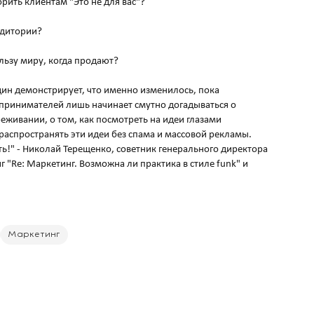
рить клиентам "Это не для вас"?
удитории?
льзу миру, когда продают?
один демонстрирует, что именно изменилось, пока
принимателей лишь начинает смутно догадываться о
реживании, о том, как посмотреть на идеи глазами
распространять эти идеи без спама и массовой рекламы.
ать!" - Николай Терещенко, советник генерального директора
г "Re: Маркетинг. Возможна ли практика в стиле funk" и
Маркетинг