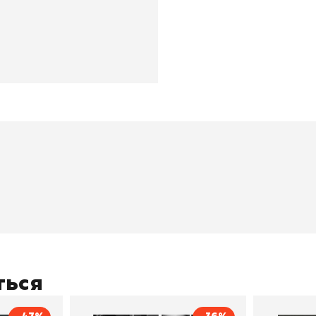
окупателям
Подборки
Витрина
ичный кабинет
"Просто о сложном"
Book Hunt
оставка
"Магия Сказок"
Хиты про
плата
"Волшебный мир комиксов"
Новинки
кидки
"Новое поступление"
Скидки
ться
(дополняется)