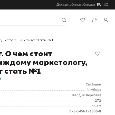
Доставка
Оплата
Скидки
RU
UZ
у, который хочет стать №1
. О чем стоит
аждому маркетологу,
т стать №1
Сет Годин
Бомбора
Твердый переплет
272
550 гг
978-5-04-171996-8