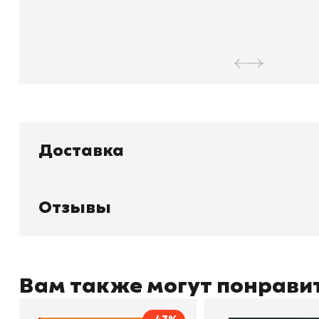
Доставка
Отзывы
Книжный
П
Каталог товаров
Л
О магазине
Д
Узбекистан, город Ташкент, улица
Отзывы
О
Амира Темура 129А
Контакты
С
Вам также могут понрави