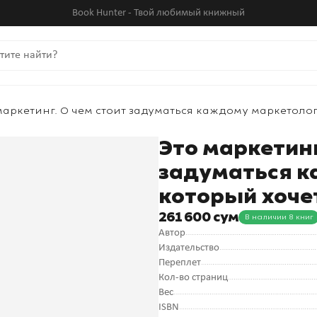
Book Hunter - Твой любимый книжный
маркетинг. О чем стоит задуматься каждому маркетолог
Это маркетинг
задуматься к
который хоче
261 600 сум
В наличии 8 книг
Автор
Издательство
Переплет
Кол-во страниц
Вес
ISBN