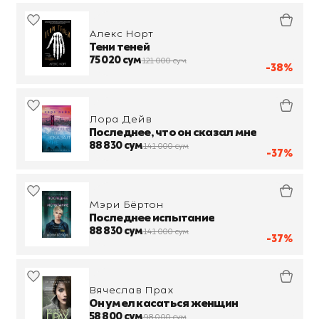
Алекс Норт
Тени теней
75 020 сум
121 000 сум
-38%
Лора Дейв
Последнее, что он сказал мне
88 830 сум
141 000 сум
-37%
Мэри Бёртон
Последнее испытание
88 830 сум
141 000 сум
-37%
Вячеслав Прах
Он умел касаться женщин
58 800 сум
98 000 сум