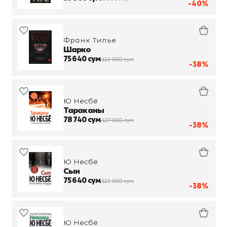
-40%
Франк Тилье
Шарко
75 640 сум
122 000 сум
-38%
Ю Несбё
Тараканы
78 740 сум
127 000 сум
-38%
Ю Несбё
Сын
75 640 сум
122 000 сум
-38%
Ю Несбё