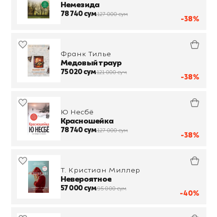
Немезида
78 740 сум
127 000 сум
-38%
Франк Тилье
Медовый траур
75 020 сум
121 000 сум
-38%
Ю Несбё
Красношейка
78 740 сум
127 000 сум
-38%
Т. Кристиан Миллер
Невероятное
57 000 сум
95 000 сум
-40%