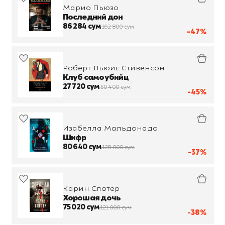
Марио Пьюзо
Последний дон
86 284 сум
162 800 сум
-47%
Роберт Льюис Стивенсон
Клуб самоубийц
27 720 сум
50 400 сум
-45%
Изабелла Мальдонадо
Шифр
80 640 сум
128 000 сум
-37%
Карин Слотер
Хорошая дочь
75 020 сум
121 000 сум
-38%