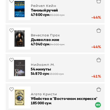
Рейчел Кейн
Темный ручей
47 600 сум
85 000 сум
-44%
Вячеслав Прах
Дьявол во мне
47 040 сум
84 000 сум
-44%
Нийкамп М.
54 минуты
54 870 сум
93 000 сум
-41%
Агата Кристи
Убийство в "Восточном экспрессе"
185 000 сум