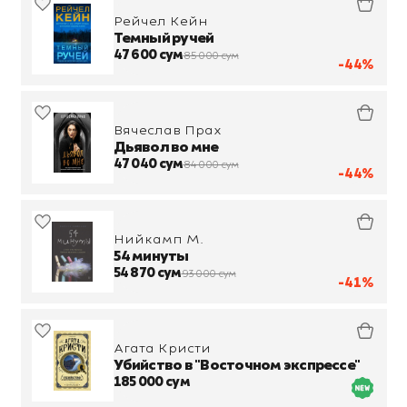
Рейчел Кейн
Темный ручей
47 600 сум
85 000 сум
-44%
Вячеслав Прах
Дьявол во мне
47 040 сум
84 000 сум
-44%
Нийкамп М.
54 минуты
54 870 сум
93 000 сум
-41%
Агата Кристи
Убийство в "Восточном экспрессе"
185 000 сум