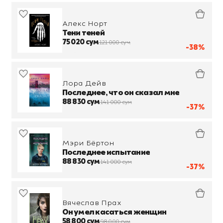
Алекс Норт
Тени теней
75 020 сум
121 000 сум
-38%
Лора Дейв
Последнее, что он сказал мне
88 830 сум
141 000 сум
-37%
Мэри Бёртон
Последнее испытание
88 830 сум
141 000 сум
-37%
Вячеслав Прах
Он умел касаться женщин
58 800 сум
98 000 сум