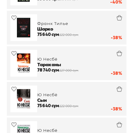
-40%
Франк Тилье
Шарко
75 640 сум
122 000 сум
-38%
Ю Несбё
Тараканы
78 740 сум
127 000 сум
-38%
Ю Несбё
Сын
75 640 сум
122 000 сум
-38%
Ю Несбё