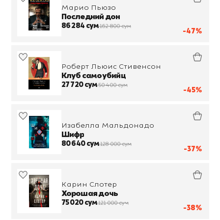
Марио Пьюзо
Последний дон
86 284 сум
162 800 сум
-47%
Роберт Льюис Стивенсон
Клуб самоубийц
27 720 сум
50 400 сум
-45%
Изабелла Мальдонадо
Шифр
80 640 сум
128 000 сум
-37%
Карин Слотер
Хорошая дочь
75 020 сум
121 000 сум
-38%