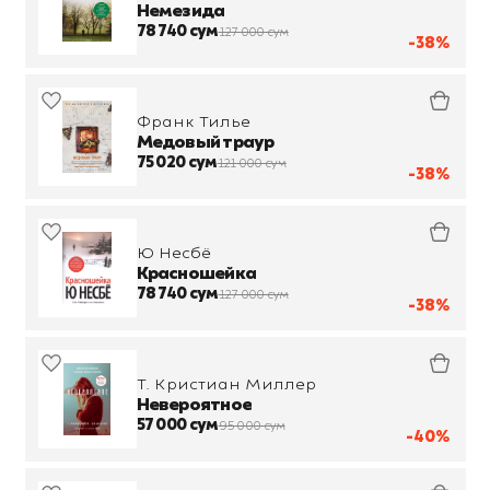
Немезида
78 740 сум
127 000 сум
-38%
Франк Тилье
Медовый траур
75 020 сум
121 000 сум
-38%
Ю Несбё
Красношейка
78 740 сум
127 000 сум
-38%
Т. Кристиан Миллер
Невероятное
57 000 сум
95 000 сум
-40%