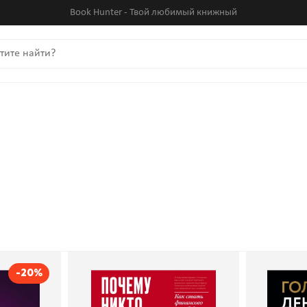
Book Hunter - Твой любимый книжный
-20%
ют. Как
Почему никто не
Го