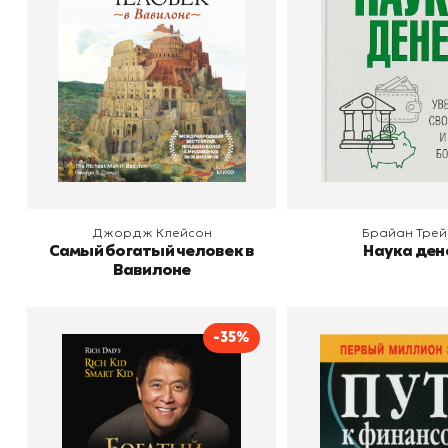
Издательство
Манн, Иванов и Фербер
В корзину
В корзину
Джордж Клейсон
Брайан Трей
Самый богатый человек в
Наука ден
Вавилоне
-35%
Богатый ребенок, умный
Путь к финан
ребенок
свободе
Автор
Роберт Кийосаки
Автор
Издательство
Попурри, Минск
Издательство
По