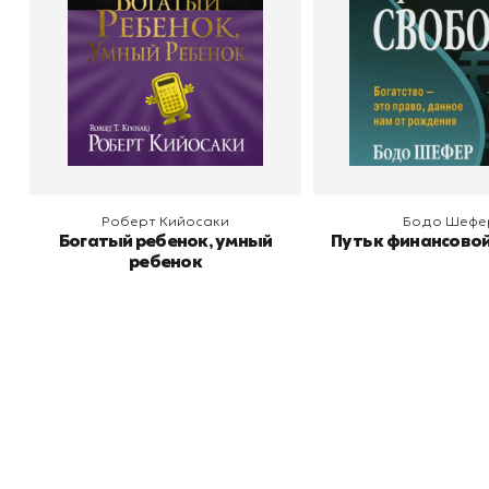
В корзину
В корзину
Роберт Кийосаки
Бодо Шефе
Богатый ребенок, умный
Путь к финансово
ребенок
Книжный
П
Каталог товаров
Л
О магазине
Д
Узбекистан, город Ташкент, улица