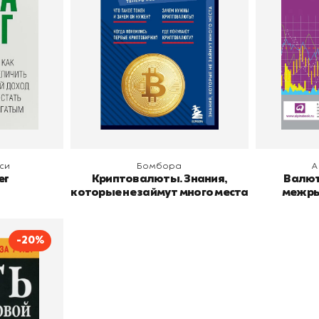
Издательств
В корзину
В
си
Бомбора
А
ег
Криптовалюты. Знания,
Валют
которые не займут много места
межры
-20%
совой
Бодо Шефер
пурри, Минск