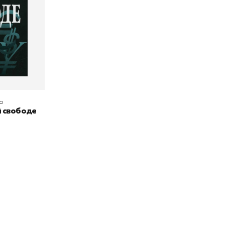
р
й свободе
окупателям
Подборки
Витрина
ичный кабинет
"Просто о сложном"
Book Hunt
оставка
"Магия Сказок"
Хиты про