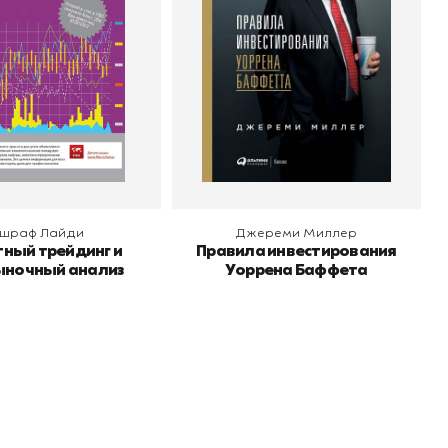
о
Альпина Паблишер
Издательство
Альпина Паблишер
 корзину
В корзину
шраф Лайди
Джереми Миллер
ный трейдинг и
Правила инвестирования
ночный анализ
Уоррена Баффета