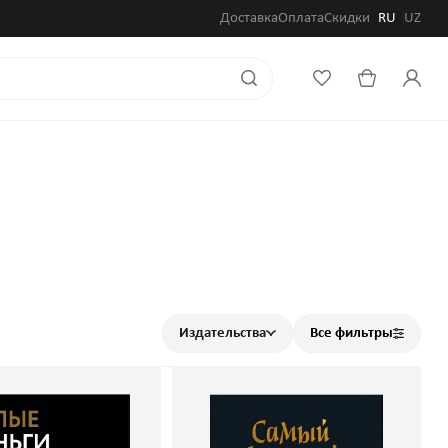
Доставка
Оплата
Скидки
RU
UZ
Издательства
Все фильтры
лые деньги.
Самый богатый человек