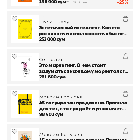
популярными
198 900 сум
-25%
265 200 сум
Полин Браун
Эстетический интеллект. Как его
развивать и использовать в бизнесе
и жизни
252 000 сум
Сет Годин
Это маркетинг. О чем стоит
задуматься каждому маркетологу,
который хочет стать №1
261 600 сум
Максим Батырев
45 татуировок продавана. Правила
для тех, кто продаёт и управляет
продажами
98 400 сум
Максим Батырев