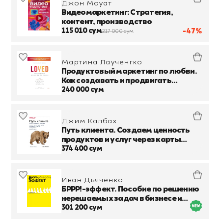
Джон Моуат
Видеомаркетинг: Стратегия,
контент, производство
115 010 сум
-47%
217 000 сум
Мартина Лаученгко
Продуктовый маркетинг по любви.
Как создавать и продвигать
продукты-бестселлеры
240 000 сум
Джим Калбах
Путь клиента. Создаем ценность
продуктов и услуг через карты
путей, блупринты и другие
374 400 сум
инструменты
Иван Дьяченко
БРРР!-эффект. Пособие по решению
нерешаемых задач в бизнесе и
жизни
301 200 сум