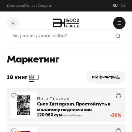
Доставка
Оплата
Скидки
RU
UZ
Маркетинг
18 книг
Все фильтры
Петр Плосков
Сила Instagram. Простой путь к
миллиону подписчиков
120 960 сум
-36%
189 000 сум