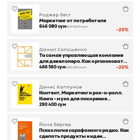
Роджер Бест
Маркетинг от потребителя
646 080 сум
807 600 сум
-20%
Данил Солошенко
Та самая управляющая компания
для девелопера. Как организовать
работу сервисной компании
466 560 сум
-20%
583 200 сум
Денис Каплунов
Контент, Маркетинг и рок-н-ролл.
Книга - муза для покорения
клиентов в интернете
290 400 сум
Йона Бергер
Психология сарафанного радио. Как
сделать продукты и идеи