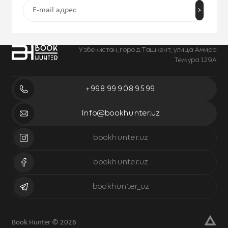
Узбекистан, город Ташкент, улица Амира
Темура 129А
+998 99 908 95 99
info@bookhunter.uz
bookhunter.uz
bookhunter.uz
bookhunter_uz
Book Hunter © 2026