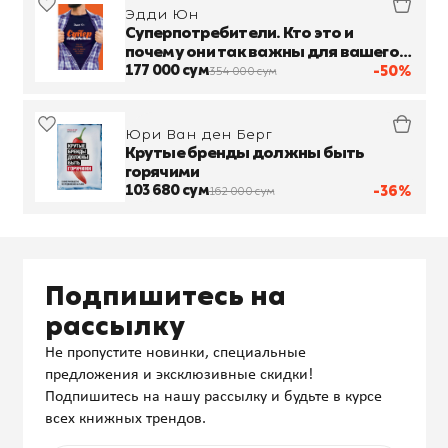
Эдди Юн
Суперпотребители. Кто это и
почему они так важны для вашего
бизнеса
177 000 сум
-50%
354 000 сум
Юри Ван ден Берг
Крутые бренды должны быть
горячими
103 680 сум
-36%
162 000 сум
Подпишитесь на
рассылку
Не пропустите новинки, специальные
предложения и эксклюзивные скидки!
Подпишитесь на нашу рассылку и будьте в курсе
всех книжных трендов.