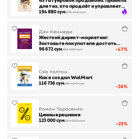
45 татуировок продавана. Правила
для тех, кто продаёт и управляет
продажами
194 880 сум
278 400 сум
Дэн Кеннеди
Жесткий директ-маркетинг:
Заставьте покупателя достать
бумажник
96 672 сум
-47%
182 400 сум
Сэм Уолтон
Как я создал WalMart
116 736 сум
182 400 сум
-36%
Роман Тарасенко
Ценные решения
123 000 сум
164 000 сум
-25%