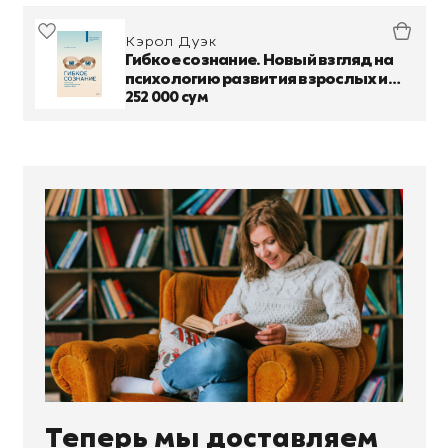
Кэрол Дуэк
Гибкое сознание. Новый взгляд на
психологию развития взрослых и
детей
252 000 сум
Теперь мы доставляем