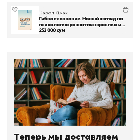
Кэрол Дуэк
Гибкое сознание. Новый взгляд на
психологию развития взрослых и
детей
252 000 сум
Теперь мы доставляем