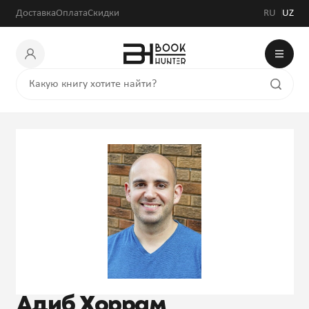
Доставка
Оплата
Скидки
RU
UZ
Адиб Хоррам