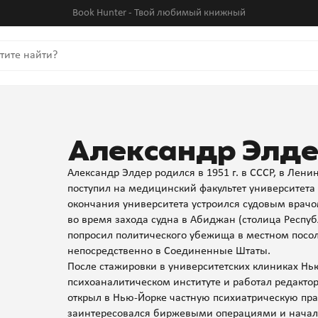
Book Hunter - Твой любимый книжный
Александр Элд
Александр Элдер родился в 1951 г. в СССР, в Ленин
поступил на медицинский факультет университета в 
окончания университета устроился судовым врачом 
во время захода судна в Абиджан (столица Респуб
попросил политического убежища в местном посол
непосредственно в Соединенные Штаты.
После стажировки в университетских клиниках Нь
психоаналитическом институте и работал редактор
открыл в Нью-Йорке частную психиатрическую практ
заинтересовался биржевыми операциями и начал 