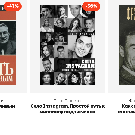
-47%
-36%
тливым
Сила Instagram. Простой
Как с
путь к миллиону
счастл
Дейл Карнеги
пурри, Минск
подписчиков
Автор
Петр Плосков
Автор
Издательство
Бомбора
Издательств
В корзину
В
ги
Петр Плосков
Фр
тливым
Сила Instagram. Простой путь к
Как с
миллиону подписчиков
счастл