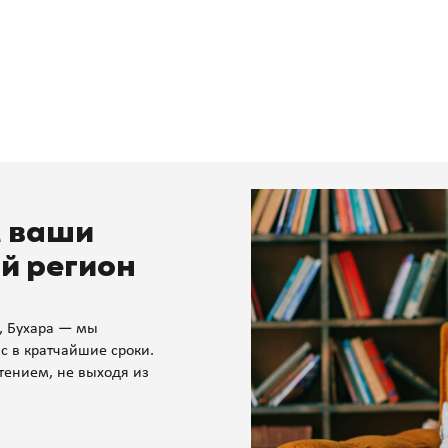
м ваши
й регион
, Бухара — мы
с в кратчайшие сроки.
тением, не выходя из