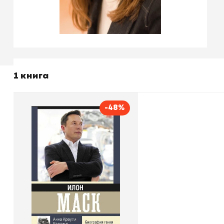
1 книга
-48%
Илон Маск. Биография
гения
Автор
Анна Кроули Реддинг
Издательство
АСТ
В корзину