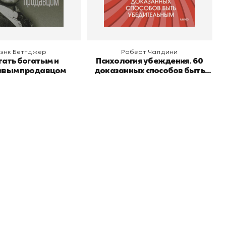
 корзину
В корзину
энк Беттджер
Роберт Чалдини
тать богатым и
Психология убеждения. 60
ивым продавцом
доказанных способов быть
убедительным
er рекомендует