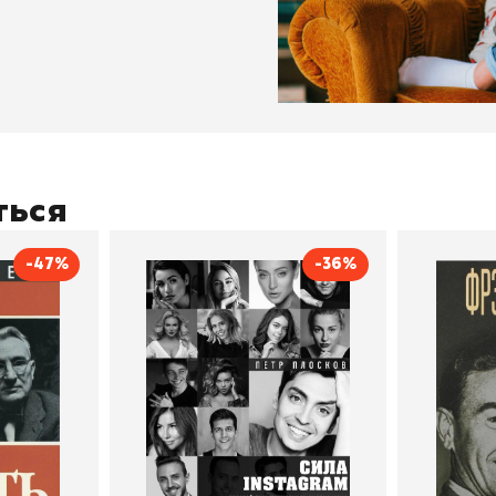
ться
-47%
-36%
тливым
Сила Instagram. Простой
Как с
путь к миллиону
счастл
Дейл Карнеги
пурри, Минск
подписчиков
Автор
Петр Плосков
Автор
Издательство
Бомбора
Издательств