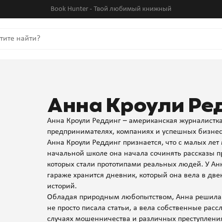
Book Hunter - Твой любимый книжный
Анна Кроули Ре
Анна Кроули Реддинг – американская журналистка,
предпринимателях, компаниях и успешных бизнес
Анна Кроули Реддинг признается, что с малых лет
начальной школе она начала сочинять рассказы 
которых стали прототипами реальных людей. У Анн
гараже хранится дневник, который она вела в две
историй.
Обладая природным любопытством, Анна решила 
не просто писала статьи, а вела собственные рас
случаях мошенничества и различных преступления