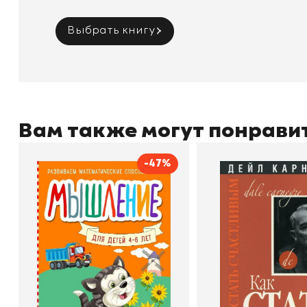
Выбрать книгу
Вам также могут понрави
-47%
Мышление
Как стать счас
Автор
Светлана Шкляревская
Автор
Издательство
Эксмодетство
Издательство
По