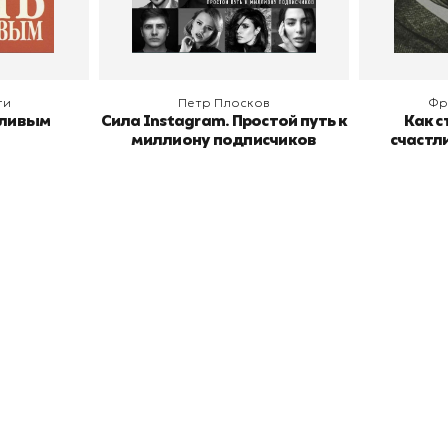
В корзину
В
ги
Петр Плосков
Фр
тливым
Сила Instagram. Простой путь к
Как с
миллиону подписчиков
счастл
окупателям
Подборки
Витрина
ичный кабинет
"Просто о сложном"
Book Hunt