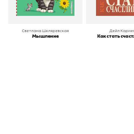
В корзину
В корзину
Светлана Шкляревская
Дейл Карне
Мышление
Как стать счас
Книжный
П
Каталог товаров
Л