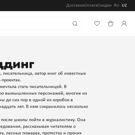
Доставка
Оплата
Скидки
RU
UZ
ддинг
 писательница, автор книг об известных
-проектах.
 мечтала стать писательницей. В
про вымышленных персонажей, многие из
ы до сих пор в одной из коробок в
надцать лет. В нем сохранилось несколько
после школы пойти в журналистику. Она
следования, рассказывая читателям о
х, лесных пожарах, протестах и прочих