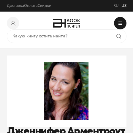
Доставка
Оплата
Скидки
RU
UZ
Дженнифер Арментроут