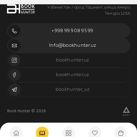
Узбекистан, город Ташкент, улица Амира
Темура 129А
+998 99 908 95 99
info@bookhunter.uz
bookhunter.uz
bookhunter.uz
bookhunter_uz
Book Hunter © 2026