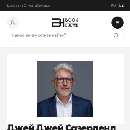
Доставка
Оплата
Скидки
RU
UZ
Джей Джей Сазерленд