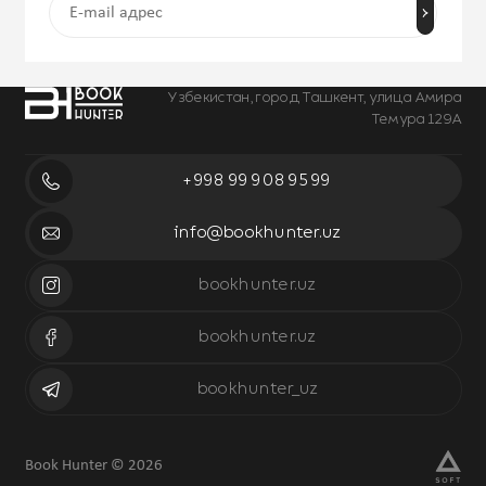
Узбекистан, город Ташкент, улица Амира
Темура 129А
+998 99 908 95 99
info@bookhunter.uz
bookhunter.uz
bookhunter.uz
bookhunter_uz
Book Hunter © 2026