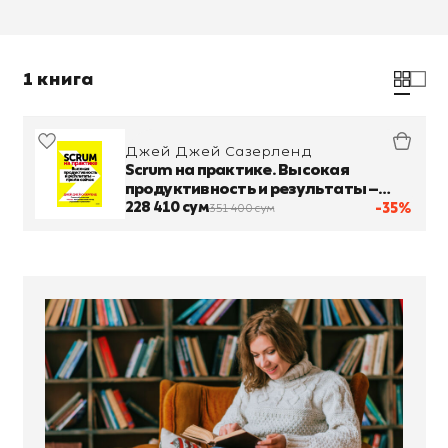
1 книга
Джей Джей Сазерленд
Scrum на практике. Высокая
продуктивность и результаты —
прямо сейчас
228 410 сум
-35%
351 400 сум