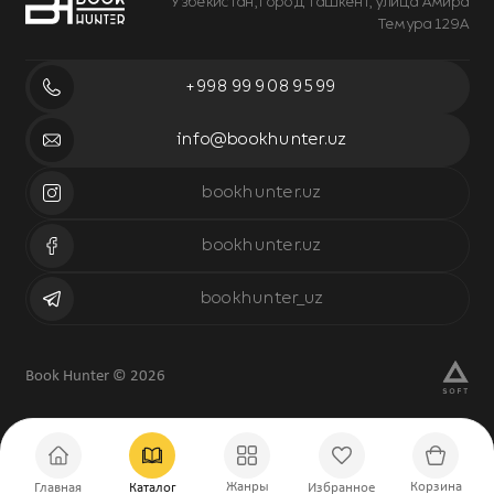
Узбекистан, город Ташкент, улица Амира
Темура 129А
+998 99 908 95 99
info@bookhunter.uz
bookhunter.uz
bookhunter.uz
bookhunter_uz
Book Hunter © 2026
Жанры
Корзина
Главная
Каталог
Избранное