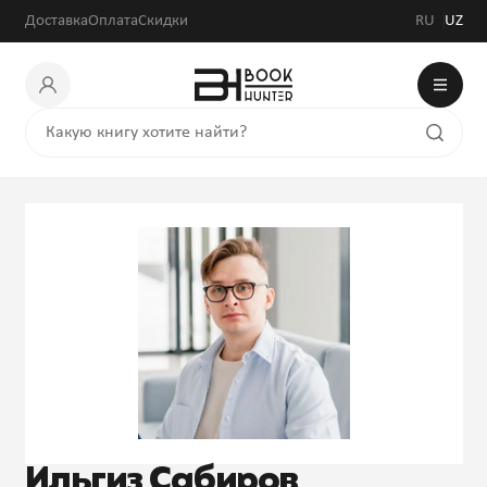
Доставка
Оплата
Скидки
RU
UZ
Ильгиз Сабиров