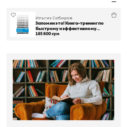
Ильгиз Сабиров
Запомни это! Книга-тренинг по
быстрому и эффективному
развитию памяти
165 600 сум