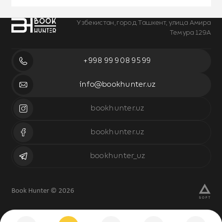
Узбекистан, город Ташкент, улица Амира
Темура 129А
+998 99 908 95 99
info@bookhunter.uz
bookhunter.uz
bookhunter.uz
bookhunter_uz
Book Hunter © 2026