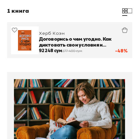
1 книга
Херб Коэн
Договорись о чем угодно. Как
диктовать свои условия и
продолжать нравиться людям
92 248 сум
-48%
177 400 сум