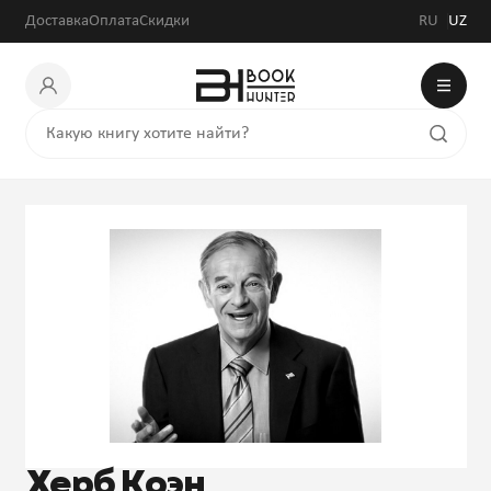
Доставка
Оплата
Скидки
RU
UZ
Херб Коэн