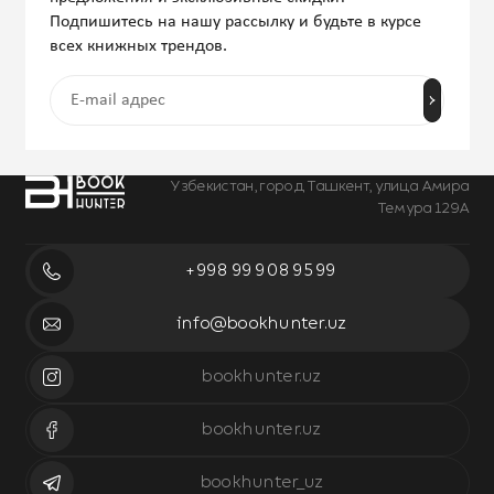
Подпишитесь на нашу рассылку и будьте в курсе
всех книжных трендов.
Узбекистан, город Ташкент, улица Амира
Темура 129А
+998 99 908 95 99
info@bookhunter.uz
bookhunter.uz
bookhunter.uz
bookhunter_uz