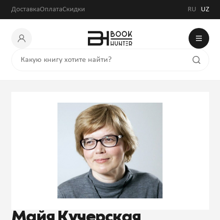
Доставка
Оплата
Скидки
RU
UZ
Майя Кучерская