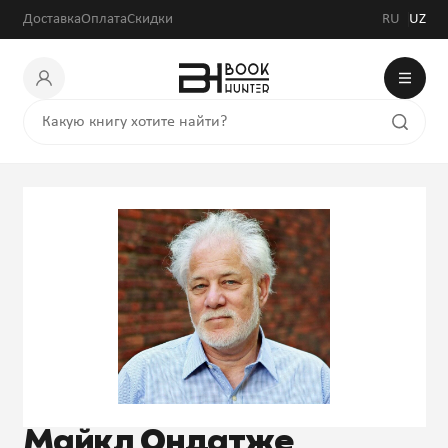
Доставка
Оплата
Скидки
RU
UZ
Майкл Ондатже