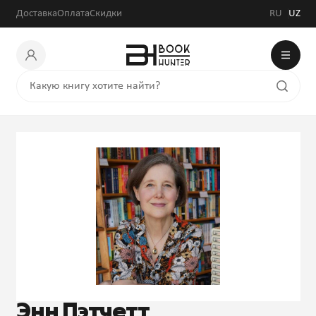
Доставка
Оплата
Скидки
RU
UZ
Энн Пэтчетт