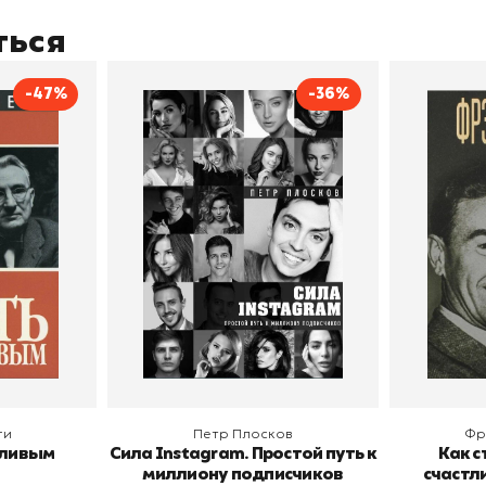
ться
-47%
-36%
тливым
Сила Instagram. Простой
Как с
путь к миллиону
счастл
Дейл Карнеги
пурри, Минск
подписчиков
Автор
Петр Плосков
Автор
Издательство
Бомбора
Издательств
В корзину
В
ги
Петр Плосков
Фр
тливым
Сила Instagram. Простой путь к
Как с
миллиону подписчиков
счастл