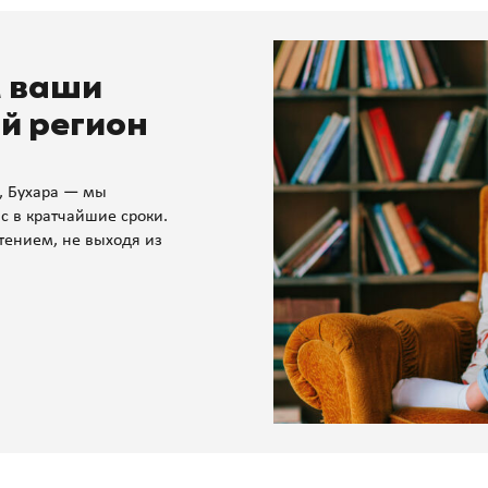
м ваши
й регион
, Бухара — мы
с в кратчайшие сроки.
тением, не выходя из