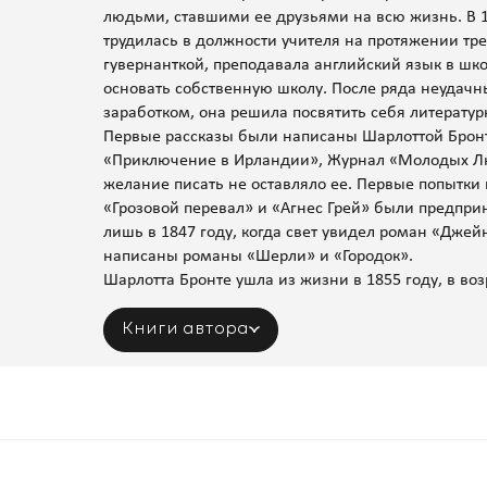
людьми, ставшими ее друзьями на всю жизнь. В 1
трудилась в должности учителя на протяжении тре
гувернанткой, преподавала английский язык в шк
основать собственную школу. После ряда неудач
заработком, она решила посвятить себя литератур
Первые рассказы были написаны Шарлоттой Бронте
«Приключение в Ирландии», Журнал «Молодых Люд
желание писать не оставляло ее. Первые попытки
«Грозовой перевал» и «Агнес Грей» были предприн
лишь в 1847 году, когда свет увидел роман «Дже
написаны романы «Шерли» и «Городок».
Шарлотта Бронте ушла из жизни в 1855 году, в возр
Книги автора