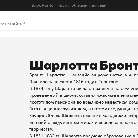
Book Hunter - Твой любимый книжный
Шарлотта Брон
Бронте Шарлотта — английская романистка, чьи п
Появилась на свет в 1816 году в Торнтоне.
В 1824 году Шарлотта была отправлена на обучен
проведенный в школе, оставил ужасные впечатлен
прототипом пансиона во всемирно известном ром
был священнослужителем, а потому следующие нес
Хауорте. Здесь Шарлотта вместе с младшими сес
историй о выдуманных мирах и королевствах, что
творчеству.
В 1831-1832 гг. Шарлотта получала образование в 