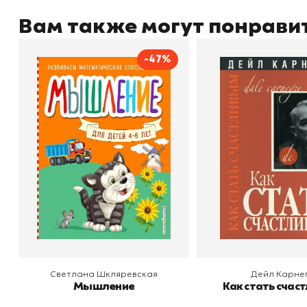
Вам также могут понрави
-47%
Мышление
Как стать счас
Автор
Светлана Шкляревская
Автор
Издательство
Эксмодетство
Издательство
По
В корзину
В корзину
Светлана Шкляревская
Дейл Карне
Мышление
Как стать счас