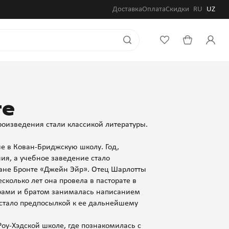
Доставка
Оплата
Скидки
RU
UZ
те
роизведения стали классикой литературы.
ие в Кован-Бриджскую школу. Год,
ия, а учебное заведение стало
ане Бронте «Джейн Эйр». Отец Шарлотты
колько лет она провела в пасторате в
трами и братом занималась написанием
 стало предпосылкой к ее дальнейшему
Роу-Хэдской школе, где познакомилась с