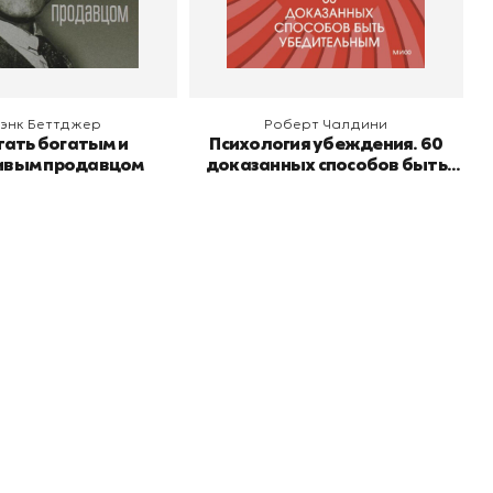
 корзину
В корзину
энк Беттджер
Роберт Чалдини
тать богатым и
Психология убеждения. 60
ивым продавцом
доказанных способов быть
убедительным