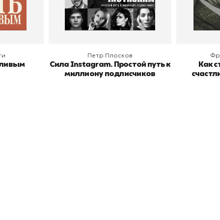
В корзину
В
ги
Петр Плосков
Фр
тливым
Сила Instagram. Простой путь к
Как с
миллиону подписчиков
счастл
окупателям
Подборки
Витрина