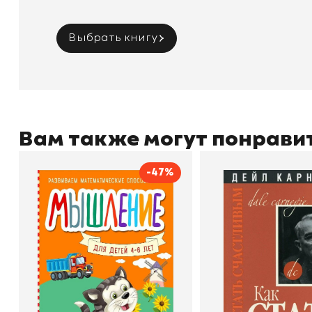
Выбрать книгу
Вам также могут понрави
-47%
Мышление
Как стать счас
Автор
Светлана Шкляревская
Автор
Издательство
Эксмодетство
Издательство
По