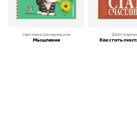
В корзину
В корзину
Светлана Шкляревская
Дейл Карне
Мышление
Как стать счас
Книжный
П