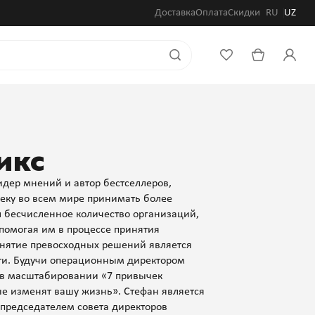
Доставка
Оплата
Скидки
RU
UZ
икс
дер мнений и автор бестселлеров,
еку во всем мире принимать более
 бесчисленное количество организаций,
 помогая им в процессе принятия
инятие превосходных решений является
ти. Будучи операционным директором
ви в масштабировании «7 привычек
е изменят вашу жизнь». Стефан является
 председателем совета директоров