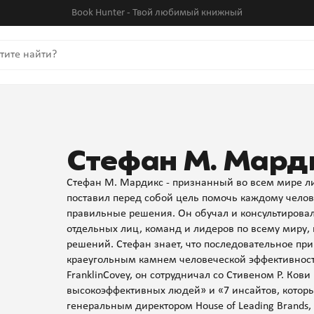
Book Hunter - Твой любимый книжный
Стефан М. Мард
Стефан М. Мардикс - признанный во всем мире ли
поставил перед собой цель помочь каждому челов
правильные решения. Он обучал и консультировал
отдельных лиц, команд и лидеров по всему миру,
решений. Стефан знает, что последовательное пр
краеугольным камнем человеческой эффективнос
FranklinCovey, он сотрудничал со Стивеном Р. Ко
высокоэффективных людей» и «7 инсайтов, которы
генеральным директором House of Leading Brands,