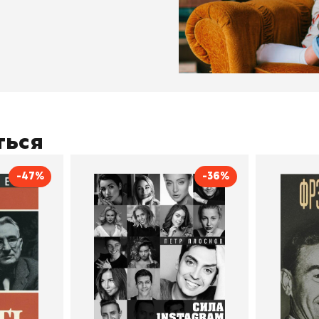
ться
-47%
-36%
тливым
Сила Instagram. Простой
Как с
путь к миллиону
счастл
Дейл Карнеги
пурри, Минск
подписчиков
Автор
Петр Плосков
Автор
Издательство
Бомбора
Издательств