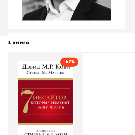
1 книга
-47%
7 инсайтов, которые
изменят вашу жизнь
Автор
Дэвид М.Р. Кови
Издательство
Эксмо
В корзину