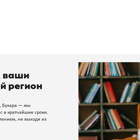
м ваши
й регион
, Бухара — мы
с в кратчайшие сроки.
тением, не выходя из