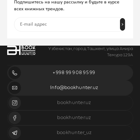
Подпишитесь на нашу рассылку и будьте в курсе
всех книжных трендов.
Узбекистан, город Ташкент, улица Амира
Темура 129А
+998 99 908 95 99
info@bookhunter.uz
bookhunter.uz
bookhunter.uz
bookhunter_uz