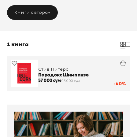
Книги автора
1 книга
Стив Питерс
Парадокс Шимпанзе
57 000 сум
95 000 сум
-40%