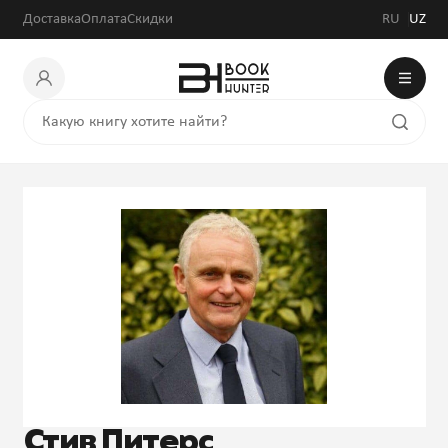
Доставка
Оплата
Скидки
RU
UZ
Стив Питерс