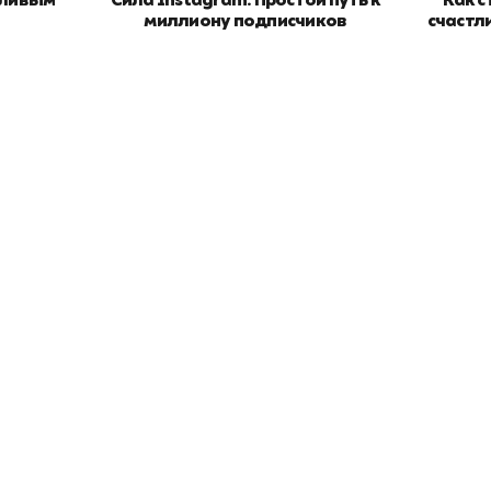
тливым
Сила Instagram. Простой путь к
Как с
миллиону подписчиков
счастл
окупателям
Подборки
Витрина
ичный кабинет
"Просто о сложном"
Book Hunt
оставка
"Магия Сказок"
Хиты про
плата
"Волшебный мир комиксов"
Новинки
кидки
"Новое поступление"
Скидки
(дополняется)