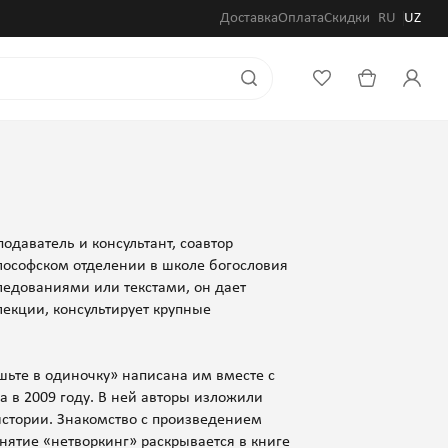
Доставка
Оплата
Скидки
RU
UZ
одаватель и консультант, соавтор
лософском отделении в школе богословия
сследованиями или текстами, он дает
лекции, консультирует крупные
шьте в одиночку» написана им вместе с
а в 2009 году. В ней авторы изложили
стории. Знакомство с произведением
онятие «нетворкинг» раскрывается в книге