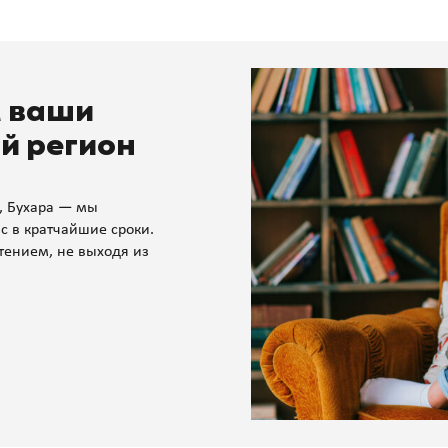
м ваши
й регион
, Бухара — мы
с в кратчайшие сроки.
тением, не выходя из