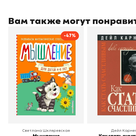
Вам также могут понрави
-47%
Мышление
Как стать счас
Автор
Светлана Шкляревская
Автор
Издательство
Эксмодетство
Издательство
По
В корзину
В корзину
Светлана Шкляревская
Дейл Карне