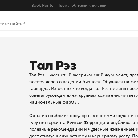
Book Hunter - Твой любимый книжный
Тал Рэз
Тал Рэз – именитый американский журналист, преп
бестселлеров о ведении бизнеса. Обучался на фи
Гарварда. Известно, что когда Тал Рэз не занят и
советы руководителям крупных компаний, читает 
национальные фирмы.
Одна из наиболее популярных книг «Никогда не е
гуру нетворкинга Кейтом Феррацци и опубликован
полезные рекомендации и чудесные жизненные и
дает стимул к личностному и карьерному росту. П