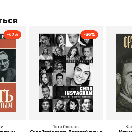
ться
-47%
-36%
тливым
Сила Instagram. Простой
Как с
путь к миллиону
счастл
Дейл Карнеги
пурри, Минск
подписчиков
Автор
Петр Плосков
Автор
Издательство
Бомбора
Издательств
В корзину
В
ги
Петр Плосков
Фр