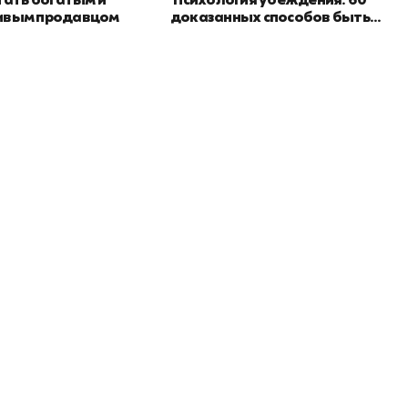
тать богатым и
Психология убеждения. 60
ивым продавцом
доказанных способов быть
убедительным
Подпишитесь на
er рекомендует
даж
рассылку
Не пропустите новинки, специальные
предложения и эксклюзивные скидки!
Подпишитесь на нашу рассылку и будьте