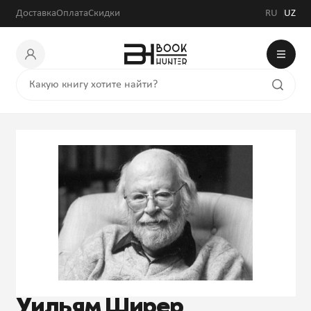
Доставка
Оплата
Скидки
RU
UZ
Уильям Ширер