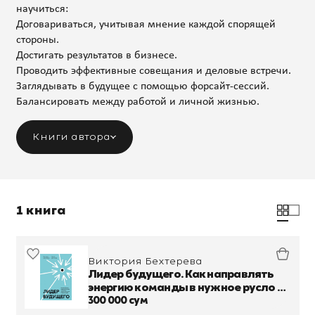
научиться:
Договариваться, учитывая мнение каждой спорящей
стороны.
Достигать результатов в бизнесе.
Проводить эффективные совещания и деловые встречи.
Заглядывать в будущее с помощью форсайт-сессий.
Балансировать между работой и личной жизнью.
Книги автора
1 книга
Виктория Бехтерева
Лидер будущего. Как направлять
энергию команды в нужное русло с
помощью драйв-совещаний и
300 000 сум
фасилитации