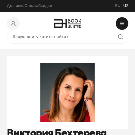
Доставка
Оплата
Скидки
RU
UZ
Виктория Бехтерева