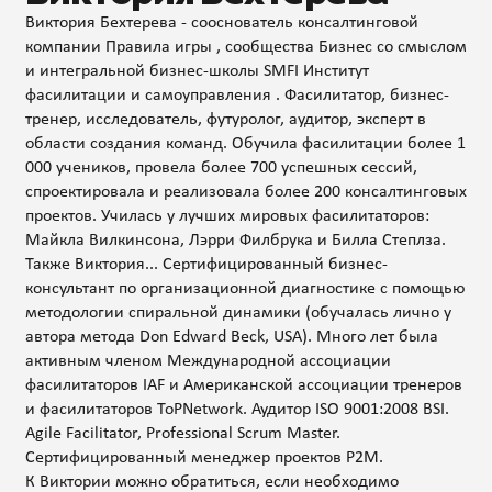
Виктория Бехтерева - сооснователь консалтинговой
компании Правила игры , сообщества Бизнес со смыслом
и интегральной бизнес-школы SMFI Институт
фасилитации и самоуправления . Фасилитатор, бизнес-
тренер, исследователь, футуролог, аудитор, эксперт в
области создания команд. Обучила фасилитации более 1
000 учеников, провела более 700 успешных сессий,
спроектировала и реализовала более 200 консалтинговых
проектов. Училась у лучших мировых фасилитаторов:
Майкла Вилкинсона, Лэрри Филбрука и Билла Степлза.
Также Виктория... Сертифицированный бизнес-
консультант по организационной диагностике с помощью
методологии спиральной динамики (обучалась лично у
автора метода Don Edward Beck, USA). Много лет была
активным членом Международной ассоциации
фасилитаторов IAF и Американской ассоциации тренеров
и фасилитаторов ToPNetwork. Аудитор ISO 9001:2008 BSI.
Agile Facilitator, Professional Scrum Master.
Сертифицированный менеджер проектов P2M.
К Виктории можно обратиться, если необходимо