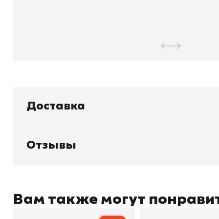
Доставка
Отзывы
Книжный
П
Каталог товаров
Л
О магазине
Д
Узбекистан, город Ташкент, улица
Отзывы
О
Амира Темура 129А
Контакты
С
Вам также могут понрави