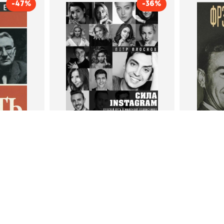
-47%
-36%
тливым
Сила Instagram. Простой
Как с
путь к миллиону
счастл
Дейл Карнеги
пурри, Минск
подписчиков
Автор
Петр Плосков
Автор
Издательство
Бомбора
Издательств
В корзину
В
ги
Петр Плосков
Фр
тливым
Сила Instagram. Простой путь к
Как с
миллиону подписчиков
счастл