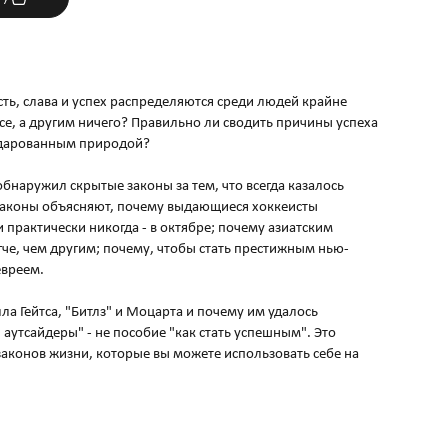
сть, слава и успех распределяются среди людей крайне
е, а другим ничего? Правильно ли сводить причины успеха
 дарованным природой?
бнаружил скрытые законы за тем, что всегда казалось
 законы объясняют, почему выдающиеся хоккеисты
и практически никогда - в октябре; почему азиатским
че, чем другим; почему, чтобы стать престижным нью-
евреем.
лла Гейтса, "Битлз" и Моцарта и почему им удалось
 аутсайдеры" - не пособие "как стать успешным". Это
законов жизни, которые вы можете использовать себе на