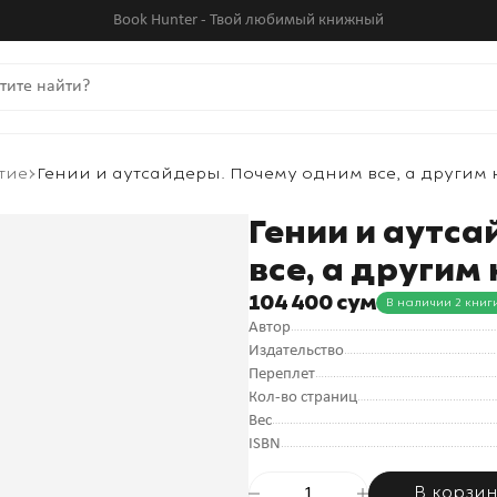
Book Hunter - Твой любимый книжный
тие
Гении и аутсайдеры. Почему одним все, а другим 
Гении и аутс
все, а другим
104 400 сум
В наличии 2 книг
Автор
Издательство
Переплет
Кол-во страниц
Вес
ISBN
В корзи