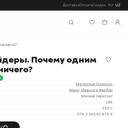
Доставка
Оплата
Скидки
RU
UZ
ничего?
айдеры. Почему одним
 ничего?
и
Малкольм Гладуэлл
Манн, Иванов и Фербер
Мягкий переплет
288
210 гг
978-5-00195-873-4
ну