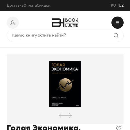
240 000 сум
Доставка
Оплата
Скидки
RU
UZ
Голая Экономика.