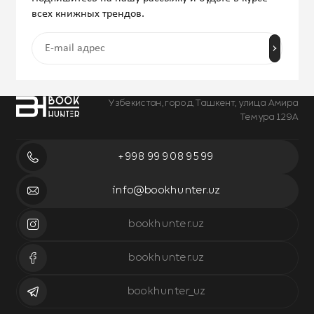
всех книжных трендов.
Узбекистан, город Ташкент, улица Амира
Темура 129А
+998 99 908 95 99
info@bookhunter.uz
bookhunter.uz
bookhunter.uz
bookhunter_uz