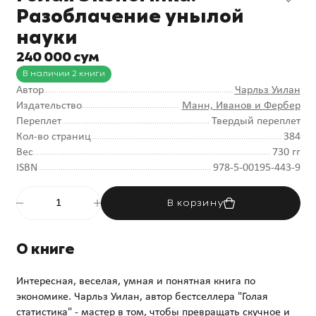
Разоблачение унылой
науки
240 000 сум
В наличии 2 книги
Автор
Чарльз Уилан
Издательство
Манн, Иванов и Фербер
Переплет
Твердый переплет
Кол-во страниц
384
Вес
730 гг
ISBN
978-5-00195-443-9
В корзину
О книге
Интересная, веселая, умная и понятная книга по
экономике. Чарльз Уилан, автор бестселлера "Голая
статистика" - мастер в том, чтобы превращать скучное и