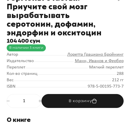
Приучите свой мозг
вырабатывать
серотонин, дофамин,
эндорфин и окситоцин
104 400 сум
В наличии 3 книги
Автор
Лоретта Грациано Бройнинг
Издательство
Манн, Иванов и Фербер
Переплет
Мягкий переплет
Кол-во страниц
288
Вес
212 гг
ISBN
978-5-00195-773-7
В корзину
О книге