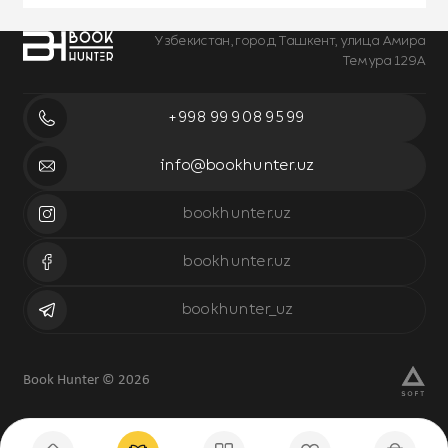
Узбекистан, город Ташкент, улица Амира
Темура 129А
+998 99 908 95 99
info@bookhunter.uz
bookhunter.uz
bookhunter.uz
bookhunter_uz
Book Hunter © 2026