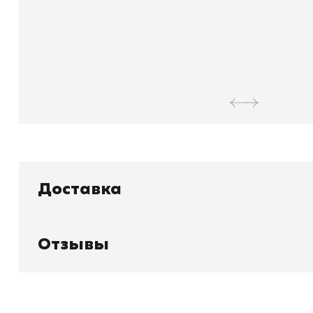
Доставка
Отзывы
Книжный
П
Каталог товаров
Л
О магазине
Д
Узбекистан, город Ташкент, улица
Отзывы
О
Амира Темура 129А