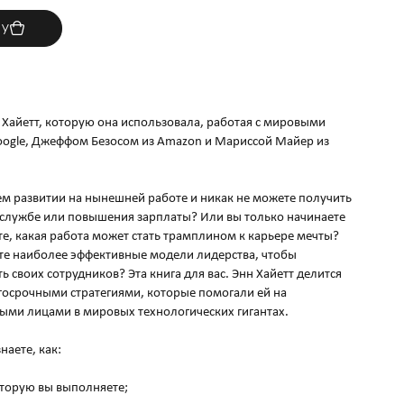
ну
н Хайeтт, которую она использовала, работая с мировыми
ogle, Джеффом Безосом из Amazon и Мариссой Майер из
оем развитии на нынешней работе и никак не можете получить
 службе или повышения зарплаты? Или вы только начинаете
е, какая работа может стать трамплином к карьере мечты?
те наиболее эффективные модели лидерства, чтобы
ь своих сотрудников? Эта книга для вас. Энн Хайeтт делится
осрочными стратегиями, которые помогали ей на
выми лицами в мировых технологических гигантах.
наете, как:
оторую вы выполняете;