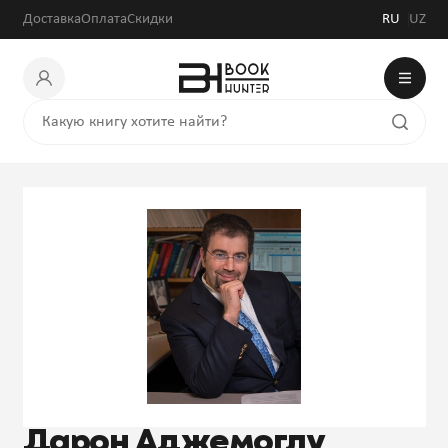
Доставка
Оплата
Скидки
RU
UZ
Дарон Аджемоглу