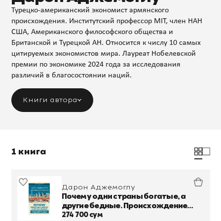
Турецко-американский экономист армянского
происхождения. Институтский профессор MIT, член НАН
США, Американского философского общества и
Британской и Турецкой АН. Относится к числу 10 самых
цитируемых экономистов мира. Лауреат Нобелевской
премии по экономике 2024 года за исследования
различий в благосостоянии наций.
Книги автора
1 книга
Дарон Аджемоглу
Почему одни страны богатые, а
другие бедные. Происхождение
власти, процветания и нищеты
274 700 сум