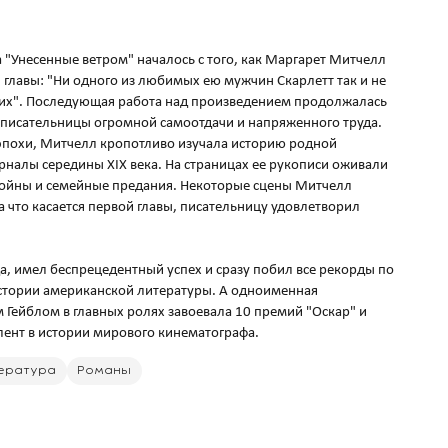
 "Унесенные ветром" началось с того, как Маргарет Митчелл
 главы: "Ни одного из любимых ею мужчин Скарлетт так и не
боих". Последующая работа над произведением продолжалась
т писательницы огромной самоотдачи и напряженного труда.
 эпохи, Митчелл кропотливо изучала историю родной
урналы середины XIX века. На страницах ее рукописи оживали
войны и семейные предания. Некоторые сцены Митчелл
а что касается первой главы, писательницу удовлетворил
, имел беспрецедентный успех и сразу побил все рекорды по
истории американской литературы. А одноименная
м Гейблом в главных ролях завоевала 10 премий "Оскар" и
ература
Романы