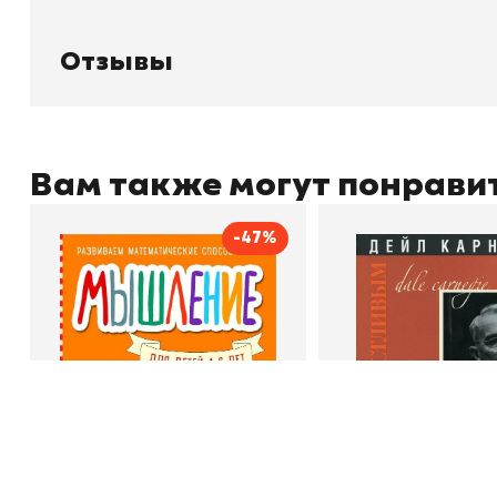
О магазине
Д
Узбекистан, город Ташкент, улица
Отзывы
О
Амира Темура 129А
Контакты
С
Отзывы
Вам также могут понрави
+998 99 908 95 99
info@bookhunter.uz
-47%
Мышление
Как стать счас
Автор
Светлана Шкляревская
Автор
Book Hunter © 2026
Издательство
Эксмодетство
Издательство
По
В корзину
В корзину