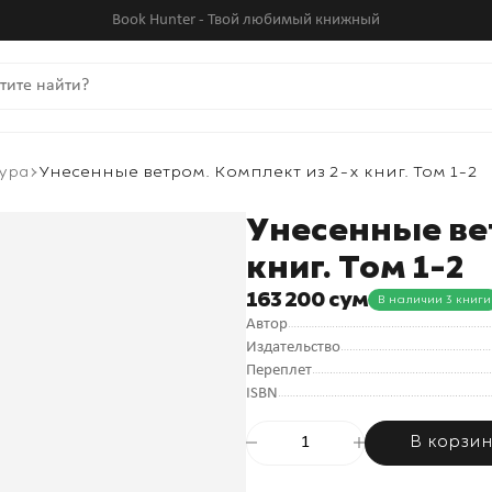
Book Hunter - Твой любимый книжный
ура
Унесенные ветром. Комплект из 2-х книг. Том 1-2
Унесенные вет
книг. Том 1-2
163 200 сум
В наличии 3 книги
Автор
Издательство
Переплет
ISBN
В корзи