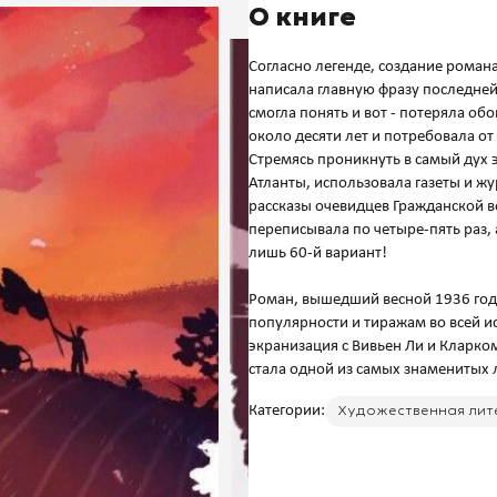
О книге
Согласно легенде, создание романа
написала главную фразу последней
смогла понять и вот - потеряла о
около десяти лет и потребовала о
Стремясь проникнуть в самый дух
Атланты, использовала газеты и ж
рассказы очевидцев Гражданской 
переписывала по четыре-пять раз, 
лишь 60-й вариант!
Роман, вышедший весной 1936 года
популярности и тиражам во всей 
экранизация с Вивьен Ли и Кларко
Категории:
Художественная лит