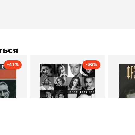
оставка
"Магия Сказок"
Хиты про
плата
"Волшебный мир комиксов"
Новинки
кидки
"Новое поступление"
Скидки
(дополняется)
ться
-47%
-36%
тливым
Сила Instagram. Простой
Как с
путь к миллиону
счастл
Дейл Карнеги
пурри, Минск
подписчиков
Автор
Петр Плосков
Автор
Издательство
Бомбора
Издательств
В корзину
В