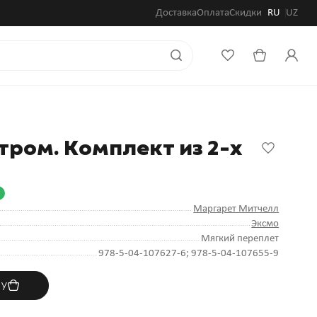
Доставка
Оплата
Скидки
RU
UZ
ром. Комплект из 2-х
Маргарет Митчелл
Эксмо
Мягкий переплет
978-5-04-107627-6; 978-5-04-107655-9
ну