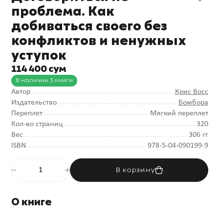
проблема. Как
добиваться своего без
конфликтов и ненужных
уступок
114 400 сум
В наличии 3 книги
Автор
Крис Восс
Издательство
Бомбора
Переплет
Мягкий переплет
Кол-во страниц
320
Вес
306 гг
ISBN
978-5-04-090199-9
В корзину
О книге