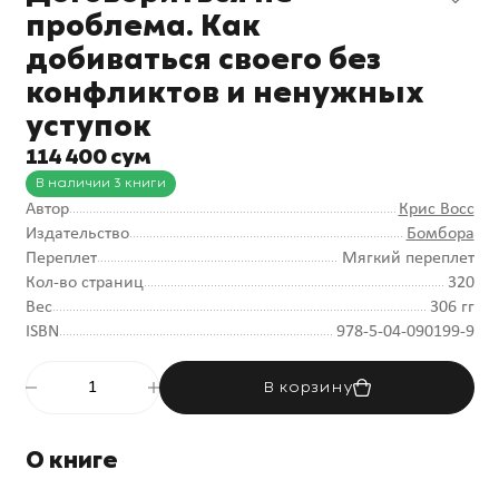
проблема. Как
добиваться своего без
конфликтов и ненужных
уступок
114 400 сум
В наличии 3 книги
Автор
Крис Восс
Издательство
Бомбора
Переплет
Мягкий переплет
Кол-во страниц
320
Вес
306 гг
ISBN
978-5-04-090199-9
В корзину
О книге