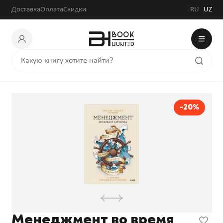
149 760 сум
187 200 сум
Доставка
Оплата
Скидки
RU
UZ
-20%
Менеджмент во время