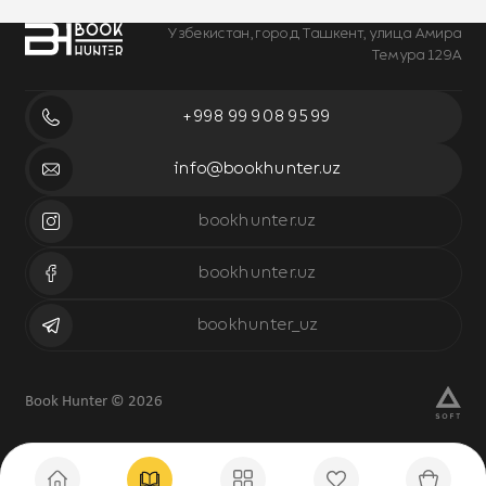
Узбекистан, город Ташкент, улица Амира
Темура 129А
+998 99 908 95 99
info@bookhunter.uz
bookhunter.uz
bookhunter.uz
bookhunter_uz
Book Hunter © 2026