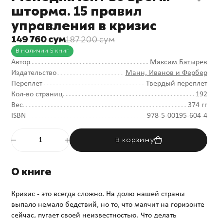
шторма. 15 правил
управления в кризис
149 760 сум
187 200 сум
В наличии 5 книг
Автор
Максим Батырев
Издательство
Манн, Иванов и Фербер
Переплет
Твердый переплет
Кол-во страниц
192
Вес
374 гг
ISBN
978-5-00195-604-4
В корзину
О книге
Кризис - это всегда сложно. На долю нашей страны
выпало немало бедствий, но то, что маячит на горизонте
сейчас, пугает своей неизвестностью. Что делать