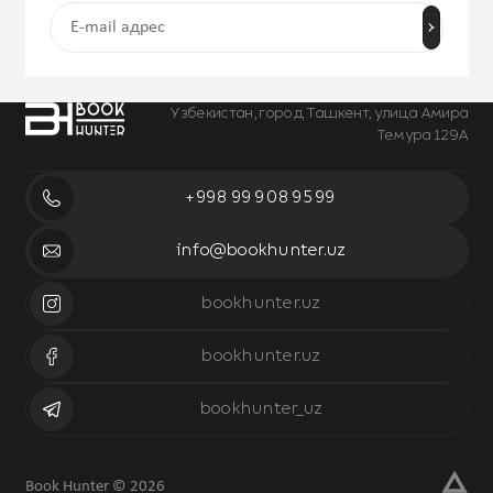
Узбекистан, город Ташкент, улица Амира
Темура 129А
+998 99 908 95 99
info@bookhunter.uz
bookhunter.uz
bookhunter.uz
bookhunter_uz
Book Hunter © 2026