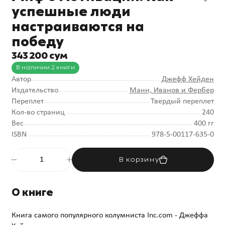
успешные люди
настраиваются на
победу
343 200 сум
В наличии 2 книги
Автор
Джефф Хейден
Издательство
Манн, Иванов и Фербер
Переплет
Твердый переплет
Кол-во страниц
240
Вес
400 гг
ISBN
978-5-00117-635-0
В корзину
О книге
Книга самого популярного колумниста Inc.com - Джеффа