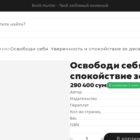
Book Hunter - Твой любимый книжный
тие
Освободи себя. Уверенность и спокойствие за деся
Освободи себя
спокойствие з
290 400 сум
В наличии 5 книг
Автор
Издательство
Переплет
Кол-во страниц
Вес
ISBN
В корзи