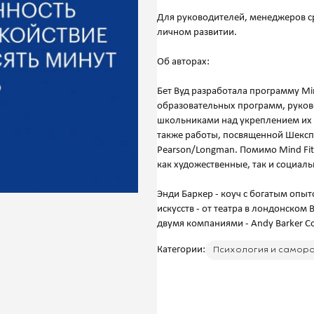
Для руководителей, менеджеров с
личном развитии.
Об авторах:
Бет Вуд разработала программу Min
образовательных программ, руково
школьниками над укреплением их д
также работы, посвященной Шексп
Pearson/Longman. Помимо Mind Fit
как художественные, так и социаль
Энди Баркер - коуч с богатым опы
искусств - от театра в лондонско
Категории:
Психология и самор