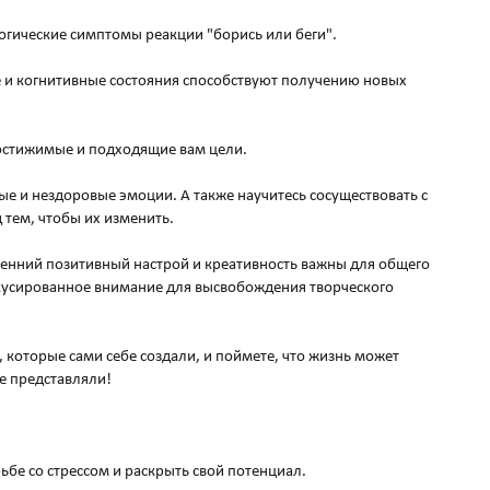
огические симптомы реакции "борись или беги".
 и когнитивные состояния способствуют получению новых
достижимые и подходящие вам цели.
ые и нездоровые эмоции. А также научитесь сосуществовать с
 тем, чтобы их изменить.
тренний позитивный настрой и креативность важны для общего
окусированное внимание для высвобождения творческого
 которые сами себе создали, и поймете, что жизнь может
бе представляли!
рьбе со стрессом и раскрыть свой потенциал.