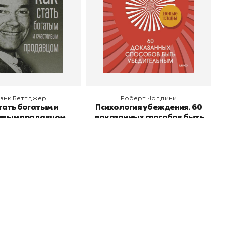
Подпишитесь на нашу рассылку и будьте
в курсе всех книжных трендов.
 корзину
В корзину
энк Беттджер
Роберт Чалдини
тать богатым и
Психология убеждения. 60
ивым продавцом
доказанных способов быть
убедительным