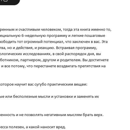
ренным и счастливым человеком, тогда эта книга именно то,
специальную 6-недельную программу и легкие пошаговые
ободить тот огромный потенциал, что заключен в вас. Эта
тва, но и действия, и реакцию. Встраивая программу,
огических исследованиях, в свой распорядок дня, вы
ботником, партнером, другом и родителем. Вы достигнете
, и все потому, что перестанете воздвигать препятствия на
 которое научит вас сугубо практическим вещам:
ые или бесполезные мысли и установки и заменять их
ченность и не позволять негативным мыслям брать верх.
есса полезен, а какой наносит вред.