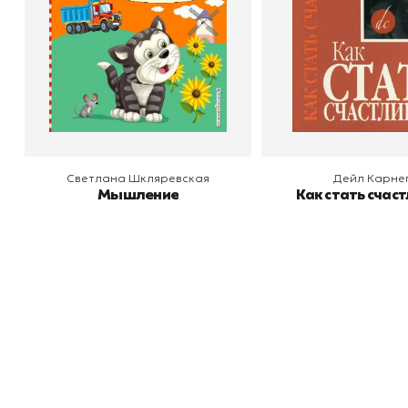
В корзину
В корзину
+998 99 908 95 99
info@bookhunter.uz
Book Hunter © 2026
Светлана Шкляревская
Дейл Карне
Мышление
Как стать счас