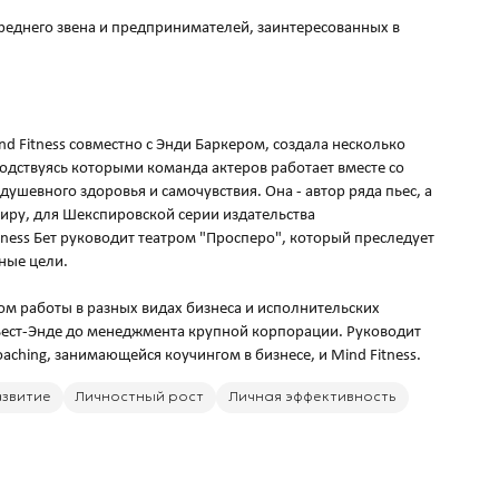
реднего звена и предпринимателей, заинтересованных в
d Fitness совместно с Энди Баркером, создала несколько
дствуясь которыми команда актеров работает вместе со
ушевного здоровья и самочувствия. Она - автор ряда пьес, а
иру, для Шекспировской серии издательства
ness Бет руководит театром "Просперо", который преследует
ные цели.
том работы в разных видах бизнеса и исполнительских
м Вест-Энде до менеджмента крупной корпорации. Руководит
азвитие
Личностный рост
Личная эффективность