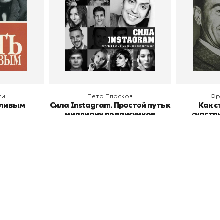
В корзину
В
ги
Петр Плосков
Фр
тливым
Сила Instagram. Простой путь к
Как с
миллиону подписчиков
счастл