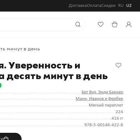
Доставка
Оплата
Скидки
RU
UZ
ть минут в день
. Уверенность и
а десять минут в день
Бет Вуд
, Энди Баркер
Манн, Иванов и Фербер
Мягкий переплет
224
416 гг
978-5-00146-422-8
ну