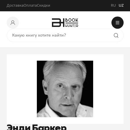
Доставка
Оплата
Скидки
RU
UZ
Энди Баркер