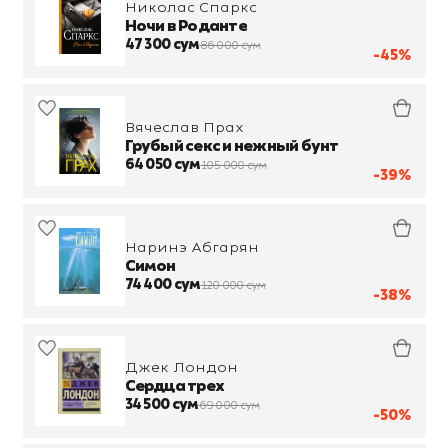
Николас Спаркс
Ночи в Роданте
47 300 сум
86 000 сум
-45%
Вячеслав Прах
Грубый секс и нежный бунт
64 050 сум
105 000 сум
-39%
Наринэ Абгарян
Симон
74 400 сум
120 000 сум
-38%
Джек Лондон
Сердца трех
34 500 сум
69 000 сум
-50%