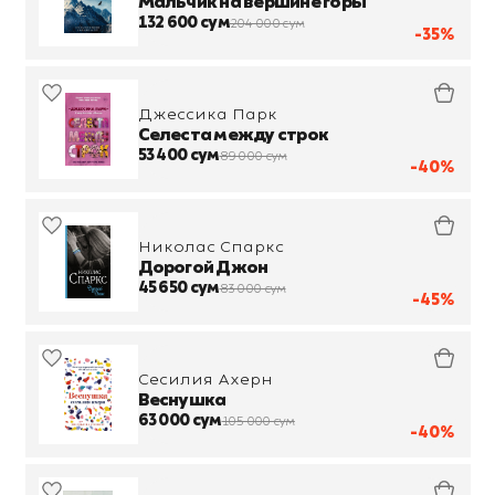
Мальчик на вершине горы
132 600 сум
204 000 сум
-35%
Джессика Парк
Селеста между строк
53 400 сум
89 000 сум
-40%
Николас Спаркс
Дорогой Джон
45 650 сум
83 000 сум
-45%
Сесилия Ахерн
Веснушка
63 000 сум
105 000 сум
-40%