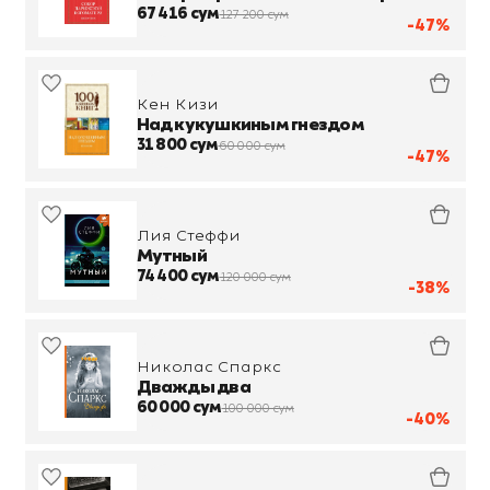
67 416 сум
127 200 сум
-47%
Кен Кизи
Над кукушкиным гнездом
31 800 сум
60 000 сум
-47%
Лия Стеффи
Мутный
74 400 сум
120 000 сум
-38%
Николас Спаркс
Дважды два
60 000 сум
100 000 сум
-40%