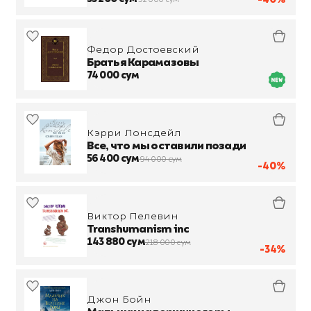
Федор Достоевский
Братья Карамазовы
74 000 сум
Кэрри Лонсдейл
Все, что мы оставили позади
56 400 сум
94 000 сум
-40%
Виктор Пелевин
Transhumanism inc
143 880 сум
218 000 сум
-34%
Джон Бойн