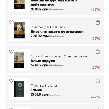
Женщина французского
лейтенанта
38 902 сум
-47%
73 400 сум
Оноре де Бальзак
Блеск и нищета куртизанок
29 892 сум
56 400 сум
-47%
Грин Александр Степанович
Алые паруса
34 662 сум
65 400 сум
-47%
Франц Кафка
Замок
35 616 сум
67 200 сум
-47%