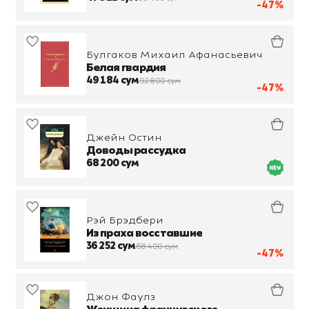
-47%
Булгаков Михаил Афанасьевич
Белая гвардия
49 184 сум
92 800 сум
-47%
Джейн Остин
Доводы рассудка
68 200 сум
Рэй Брэдбери
Из праха восставшие
36 252 сум
68 400 сум
-47%
Джон Фаулз