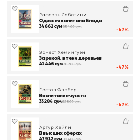
Рафаэль Сабатини
Одиссея капитана Блада
34 662 сум
65 400 сум
-47%
Эрнест Хемингуэй
За рекой, в тени деревьев
41 446 сум
78 200 сум
-47%
Гюстав Флобер
Воспитание чувств
33 284 сум
62 800 сум
-47%
Артур Хейли
В высших сферах
47 912 сум
90 400 сум