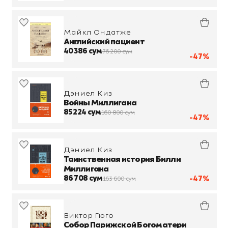
Майкл Ондатже
Английский пациент
40 386 сум
76 200 сум
-47%
Дэниел Киз
Войны Миллигана
85 224 сум
160 800 сум
-47%
Дэниел Киз
Таинственная история Билли
Миллигана
86 708 сум
-47%
163 600 сум
Виктор Гюго
Собор Парижской Богоматери