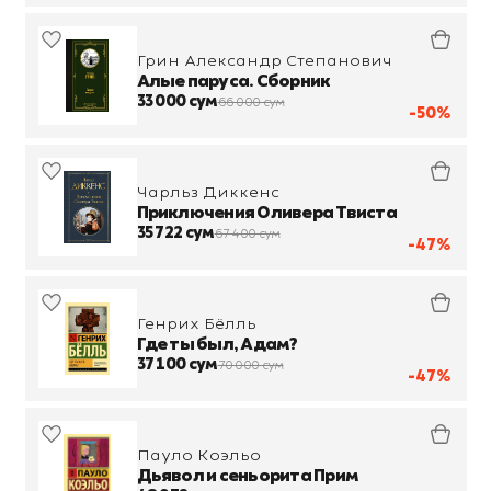
Грин Александр Степанович
Алые паруса. Сборник
33 000 сум
66 000 сум
-50%
Чарльз Диккенс
Приключения Оливера Твиста
35 722 сум
67 400 сум
-47%
Генрих Бёлль
Где ты был, Адам?
37 100 сум
70 000 сум
-47%
Пауло Коэльо
Дьявол и сеньорита Прим