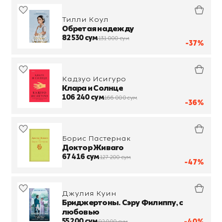
Тилли Коул
Обретая надежду
82 530 сум
131 000 сум
-37%
Кадзуо Исигуро
Клара и Солнце
106 240 сум
166 000 сум
-36%
Борис Пастернак
Доктор Живаго
67 416 сум
127 200 сум
-47%
Джулия Куин
Бриджертоны. Сэру Филиппу, с
любовью
55 200 сум
-40%
92 000 сум