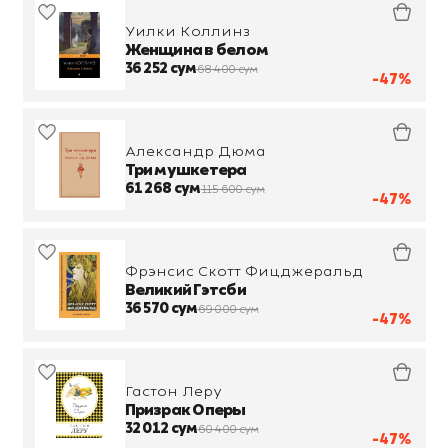
Уилки Коллинз
Женщина в белом
36 252 сум
68 400 сум
-47%
Александр Дюма
Три мушкетера
61 268 сум
115 600 сум
-47%
Фрэнсис Скотт Фицджеральд
Великий Гэтсби
36 570 сум
69 000 сум
-47%
Гастон Леру
Призрак Оперы
32 012 сум
60 400 сум
-47%