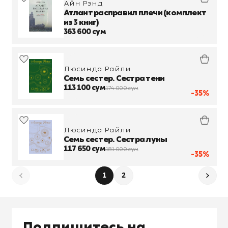
Айн Рэнд
Атлант расправил плечи (комплект
из 3 книг)
363 600 сум
Люсинда Райли
Семь сестер. Сестра тени
113 100 сум
174 000 сум
-35%
Люсинда Райли
Семь сестер. Сестра луны
117 650 сум
181 000 сум
-35%
1
2
Подпишитесь на