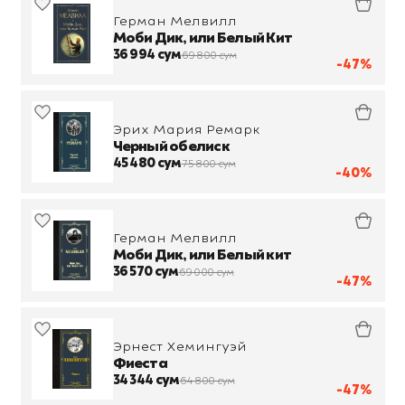
Герман Мелвилл
Моби Дик, или Белый Кит
36 994 сум
69 800 сум
-47%
Эрих Мария Ремарк
Черный обелиск
45 480 сум
75 800 сум
-40%
Герман Мелвилл
Моби Дик, или Белый кит
36 570 сум
69 000 сум
-47%
Эрнест Хемингуэй
Фиеста
34 344 сум
64 800 сум
-47%