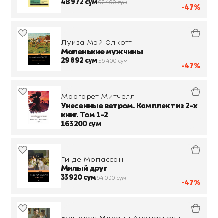
48 972 сум
92 400 сум
-47%
Луиза Мэй Олкотт
Маленькие мужчины
29 892 сум
56 400 сум
-47%
Маргарет Митчелл
Унесенные ветром. Комплект из 2-х
книг. Том 1-2
163 200 сум
Ги де Мопассан
Милый друг
33 920 сум
64 000 сум
-47%
Булгаков Михаил Афанасьевич