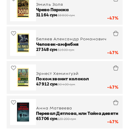
Эмиль Золя
Чрево Парижа
31 164 сум
58 800 сум
-47%
Беляев Александр Романович
Человек-амфибия
27 348 сум
51 600 сум
-47%
Эрнест Хемингуэй
По ком звонит колокол
47 912 сум
90 400 сум
-47%
Анна Матвеева
Перевал Дятлова, или Тайна девяти
63 706 сум
120 200 сум
-47%