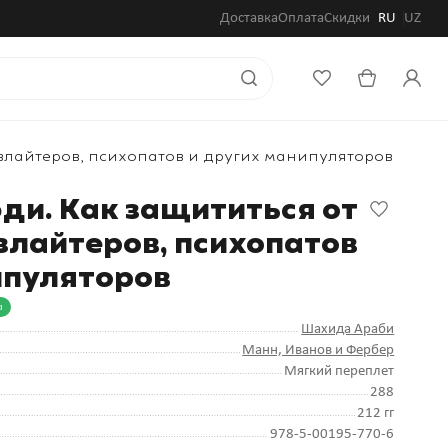
Доставка
Оплата
Скидки
RU
UZ
азлайтеров, психопатов и других манипуляторов
ди. Как защититься от
злайтеров, психопатов
ипуляторов
а
Шахида Араби
Манн, Иванов и Фербер
Мягкий переплет
288
212 гг
978-5-00195-770-6