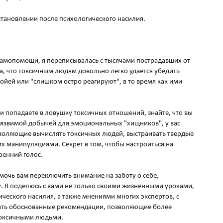
становлении после психологического насилия.
о самопомощи, я переписывалась с тысячами пострадавших от
ла, что токсичным людям довольно легко удается убедить
нойей или "слишком остро реагируют", в то время как ими
ки попадаете в ловушку токсичных отношений, знайте, что вы
уязвимой добычей для эмоциональных "хищников", у вас
зволяющие вычислять токсичных людей, выстраивать твердые
их манипуляциями. Секрет в том, чтобы настроиться на
ренний голос.
омочь вам переключить внимание на заботу о себе,
. Я поделюсь с вами не только своими жизненными уроками,
ического насилия, а также мнениями многих экспертов, с
ать обоснованные рекомендации, позволяющие более
токсичными людьми.