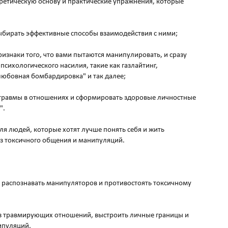
оретическую основу и практические упражнения, которые
ыбирать эффективные способы взаимодействия с ними;
ризнаки того, что вами пытаются манипулировать, и сразу
сихологического насилия, такие как газлайтинг,
любовная бомбардировка" и так далее;
ле травмы в отношениях и сформировать здоровые личностные
".
ля людей, которые хотят лучше понять себя и жить
з токсичного общения и манипуляций.
зу распознавать манипуляторов и противостоять токсичному
из травмирующих отношений, выстроить личные границы и
ипуляций.