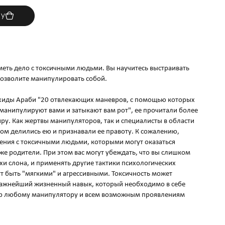
ну
иметь дело с токсичными людьми. Вы научитесь выстраивать
позволите манипулировать собой.
Шахиды Араби "20 отвлекающих маневров, с помощью которых
манипулируют вами и затыкают вам рот", ее прочитали более
ру. Как жертвы манипуляторов, так и специалисты в области
мом делились ею и признавали ее правоту. К сожалению,
бщения с токсичными людьми, которыми могут оказаться
же родители. При этом вас могут убеждать, что вы слишком
ухи слона, и применять другие тактики психологических
 быть "мягкими" и агрессивными. Токсичность может
важнейший жизненный навык, который необходимо в себе
тпор любому манипулятору и всем возможным проявлениям