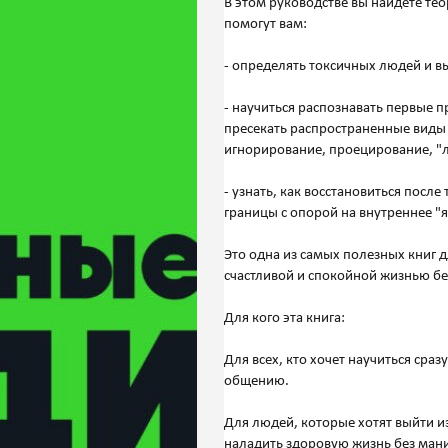
В этом руководстве вы найдете те
помогут вам:
- определять токсичных людей и в
- научиться распознавать первые п
пресекать распространенные виды п
игнорирование, проецирование, "
- узнать, как восстановиться пос
границы с опорой на внутреннее "я
Это одна из самых полезных книг д
счастливой и спокойной жизнью бе
Для кого эта книга:
Для всех, кто хочет научиться сра
общению.
Для людей, которые хотят выйти 
наладить здоровую жизнь без ман