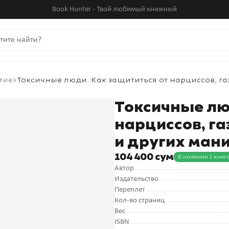
Book Hunter - Твой любимый книжный
тие
Токсичные люди. Как защититься от нарциссов, г
Токсичные лю
нарциссов, га
и других ман
104 400 сум
В наличии 1 книг
Автор
Издательство
Переплет
Кол-во страниц
Вес
ISBN